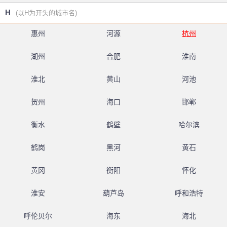
H
(以H为开头的城市名)
惠州
河源
杭州
湖州
合肥
淮南
淮北
黄山
河池
贺州
海口
邯郸
衡水
鹤壁
哈尔滨
鹤岗
黑河
黄石
黄冈
衡阳
怀化
淮安
葫芦岛
呼和浩特
呼伦贝尔
海东
海北