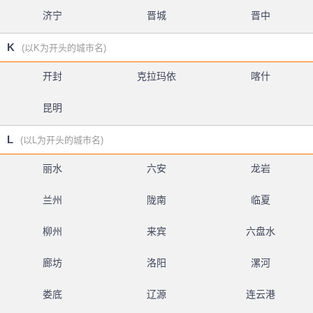
济宁
晋城
晋中
K
(以K为开头的城市名)
开封
克拉玛依
喀什
昆明
L
(以L为开头的城市名)
丽水
六安
龙岩
兰州
陇南
临夏
柳州
来宾
六盘水
廊坊
洛阳
漯河
娄底
辽源
连云港