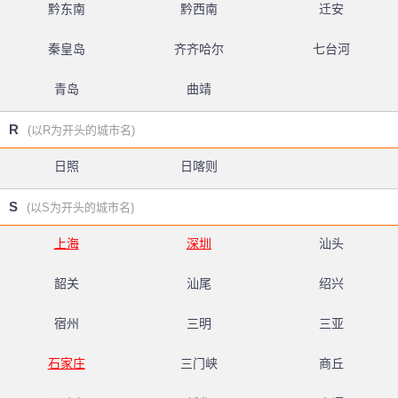
黔东南
黔西南
迁安
秦皇岛
齐齐哈尔
七台河
青岛
曲靖
R
(以R为开头的城市名)
日照
日喀则
S
(以S为开头的城市名)
上海
深圳
汕头
韶关
汕尾
绍兴
宿州
三明
三亚
石家庄
三门峡
商丘