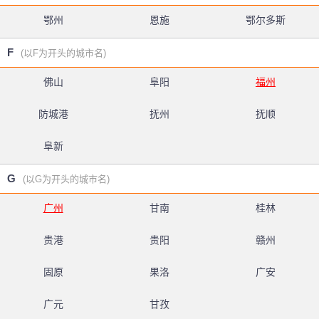
鄂州
恩施
鄂尔多斯
F
(以F为开头的城市名)
佛山
阜阳
福州
防城港
抚州
抚顺
阜新
G
(以G为开头的城市名)
广州
甘南
桂林
贵港
贵阳
赣州
固原
果洛
广安
广元
甘孜