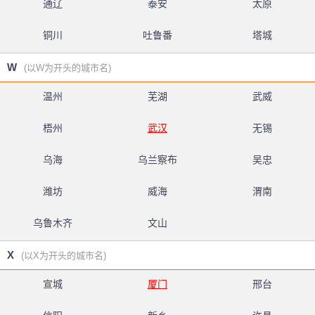
通辽
泰安
太原
铜川
吐鲁番
塔城
W
(以W为开头的城市名)
温州
芜湖
武威
梧州
武汉
无锡
乌海
乌兰察布
吴忠
潍坊
威海
渭南
乌鲁木齐
文山
X
(以X为开头的城市名)
宣城
厦门
邢台