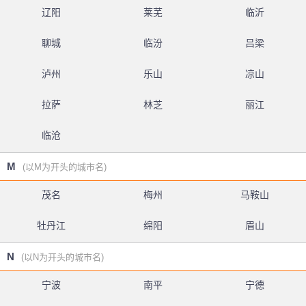
辽阳
莱芜
临沂
聊城
临汾
吕梁
泸州
乐山
凉山
拉萨
林芝
丽江
临沧
M
(以M为开头的城市名)
茂名
梅州
马鞍山
牡丹江
绵阳
眉山
N
(以N为开头的城市名)
宁波
南平
宁德