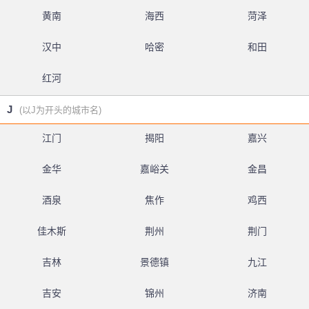
黄南
海西
菏泽
汉中
哈密
和田
红河
J
(以J为开头的城市名)
江门
揭阳
嘉兴
金华
嘉峪关
金昌
酒泉
焦作
鸡西
佳木斯
荆州
荆门
吉林
景德镇
九江
吉安
锦州
济南