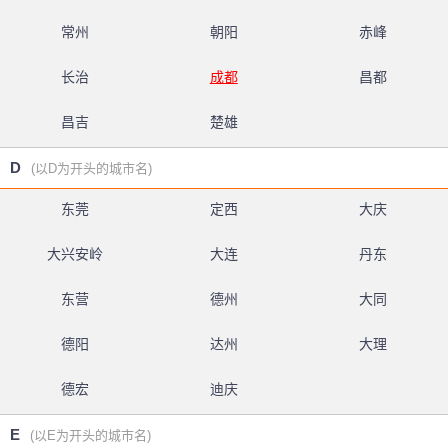
常州
朝阳
赤峰
长治
成都
昌都
昌吉
楚雄
D
(以D为开头的城市名)
东莞
定西
大庆
大兴安岭
大连
丹东
东营
德州
大同
德阳
达州
大理
德宏
迪庆
E
(以E为开头的城市名)