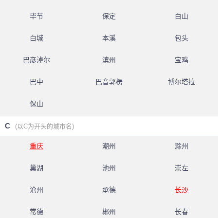
毕节
保定
白山
白城
本溪
包头
巴彦淖尔
滨州
宝鸡
巴中
巴音郭楞
博尔塔拉
保山
C
(以C为开头的城市名)
重庆
潮州
滁州
巢湖
池州
崇左
沧州
承德
长沙
常德
郴州
长春