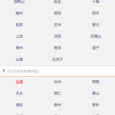
双鸭山
绥化
十堰
随州
邵阳
四平
松原
苏州
宿迁
上饶
沈阳
石嘴山
朔州
商洛
遂宁
山南
石河子
T
(以T为开头的城市名)
天津
台州
铜陵
天水
铜仁
唐山
通化
泰州
铁岭