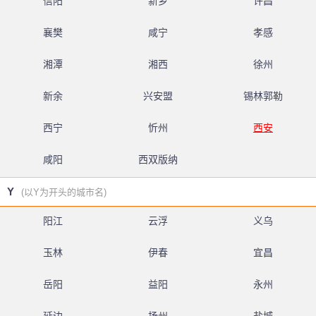
信阳
新乡
许昌
襄樊
咸宁
孝感
湘潭
湘西
徐州
新余
兴安盟
锡林郭勒
西宁
忻州
西安
咸阳
西双版纳
Y
(以Y为开头的城市名)
阳江
云浮
义乌
玉林
伊春
宜昌
岳阳
益阳
永州