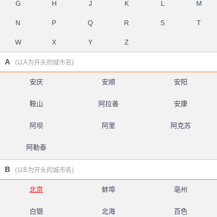
G
H
J
K
L
M
N
P
Q
R
S
T
W
X
Y
Z
A
(以A为开头的城市名)
安庆
安顺
安阳
鞍山
阿拉善
安康
阿坝
阿里
阿克苏
阿勒泰
B
(以B为开头的城市名)
北京
蚌埠
亳州
白银
北海
百色