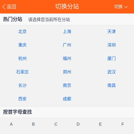
切换分站
返回
切换
热门分站
请选择您当前所在分站
北京
上海
天津
重庆
广州
深圳
杭州
福州
厦门
石家庄
郑州
武汉
长沙
南京
南昌
西安
成都
按首字母查找
A
B
C
D
E
F