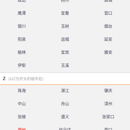
延边
扬州
盐城
鹰潭
宜春
营口
银川
玉树
烟台
阳泉
运城
延安
榆林
宜宾
雅安
伊犁
玉溪
Z
(以Z为开头的城市名)
珠海
湛江
肇庆
中山
舟山
漳州
张掖
遵义
张家口
郑州
驻马店
周口