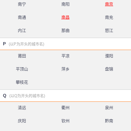
南宁
南阳
南京
南通
南昌
南充
内江
那曲
怒江
P
(以P为开头的城市名)
莆田
平凉
濮阳
平顶山
萍乡
盘锦
攀枝花
Q
(以Q为开头的城市名)
清远
衢州
泉州
庆阳
钦州
黔南