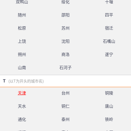
双鸭山
绥化
十堰
随州
邵阳
四平
松原
苏州
宿迁
上饶
沈阳
石嘴山
朔州
商洛
遂宁
山南
石河子
T
(以T为开头的城市名)
天津
台州
铜陵
天水
铜仁
唐山
通化
泰州
铁岭