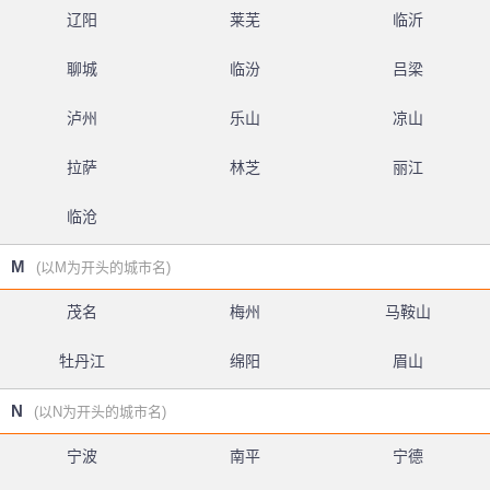
辽阳
莱芜
临沂
聊城
临汾
吕梁
泸州
乐山
凉山
拉萨
林芝
丽江
临沧
M
(以M为开头的城市名)
茂名
梅州
马鞍山
牡丹江
绵阳
眉山
N
(以N为开头的城市名)
宁波
南平
宁德