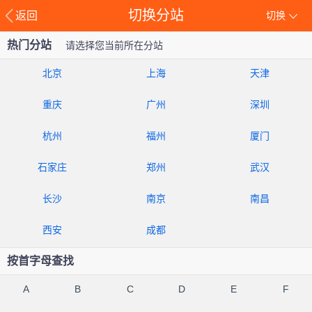
切换分站
返回
切换
热门分站
请选择您当前所在分站
北京
上海
天津
重庆
广州
深圳
杭州
福州
厦门
石家庄
郑州
武汉
长沙
南京
南昌
西安
成都
按首字母查找
A
B
C
D
E
F