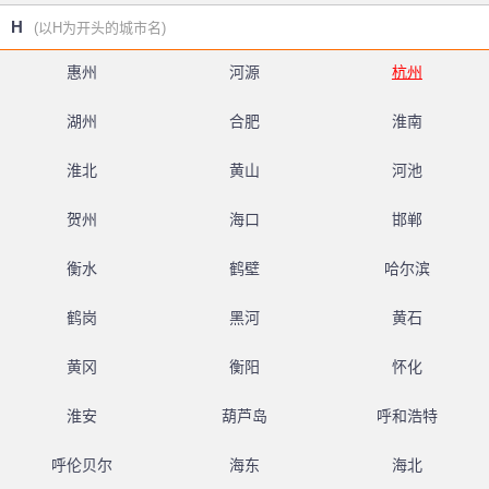
H
(以H为开头的城市名)
惠州
河源
杭州
湖州
合肥
淮南
淮北
黄山
河池
贺州
海口
邯郸
衡水
鹤壁
哈尔滨
鹤岗
黑河
黄石
黄冈
衡阳
怀化
淮安
葫芦岛
呼和浩特
呼伦贝尔
海东
海北