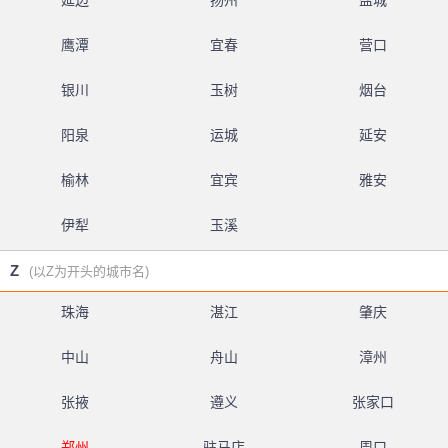
延边
扬州
盐城
鹰潭
宜春
营口
银川
玉树
烟台
阳泉
运城
延安
榆林
宜宾
雅安
伊犁
玉溪
Z
(以Z为开头的城市名)
珠海
湛江
肇庆
中山
舟山
漳州
张掖
遵义
张家口
郑州
驻马店
周口