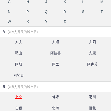
G
H
J
K
L
M
N
P
Q
R
S
T
W
X
Y
Z
A
(以A为开头的城市名)
安庆
安顺
安阳
鞍山
阿拉善
安康
阿坝
阿里
阿克苏
阿勒泰
B
(以B为开头的城市名)
北京
蚌埠
亳州
白银
北海
百色