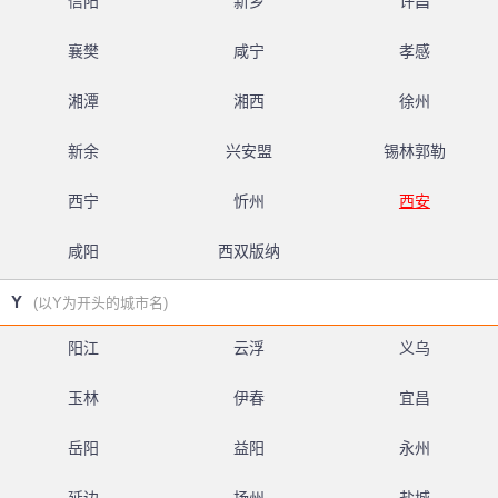
信阳
新乡
许昌
襄樊
咸宁
孝感
湘潭
湘西
徐州
新余
兴安盟
锡林郭勒
西宁
忻州
西安
咸阳
西双版纳
Y
(以Y为开头的城市名)
阳江
云浮
义乌
玉林
伊春
宜昌
岳阳
益阳
永州