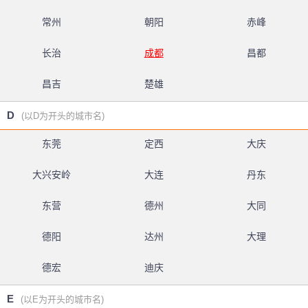
常州
朝阳
赤峰
长治
成都
昌都
昌吉
楚雄
D
(以D为开头的城市名)
东莞
定西
大庆
大兴安岭
大连
丹东
东营
德州
大同
德阳
达州
大理
德宏
迪庆
E
(以E为开头的城市名)