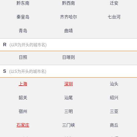
黔东南
黔西南
迁安
秦皇岛
齐齐哈尔
七台河
青岛
曲靖
R
(以R为开头的城市名)
日照
日喀则
S
(以S为开头的城市名)
上海
深圳
汕头
韶关
汕尾
绍兴
宿州
三明
三亚
石家庄
三门峡
商丘