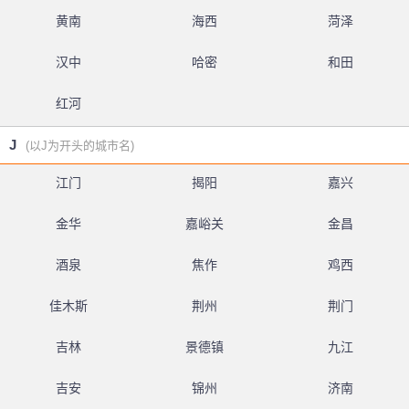
黄南
海西
菏泽
汉中
哈密
和田
红河
J
(以J为开头的城市名)
江门
揭阳
嘉兴
金华
嘉峪关
金昌
酒泉
焦作
鸡西
佳木斯
荆州
荆门
吉林
景德镇
九江
吉安
锦州
济南