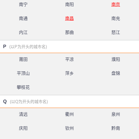
南宁
南阳
南京
南通
南昌
南充
内江
那曲
怒江
P
(以P为开头的城市名)
莆田
平凉
濮阳
平顶山
萍乡
盘锦
攀枝花
Q
(以Q为开头的城市名)
清远
衢州
泉州
庆阳
钦州
黔南