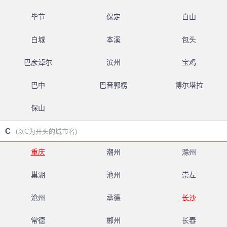
毕节
保定
白山
白城
本溪
包头
巴彦淖尔
滨州
宝鸡
巴中
巴音郭楞
博尔塔拉
保山
C
(以C为开头的城市名)
重庆
潮州
滁州
巢湖
池州
崇左
沧州
承德
长沙
常德
郴州
长春