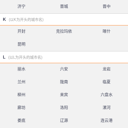
济宁
晋城
晋中
K
(以K为开头的城市名)
开封
克拉玛依
喀什
昆明
L
(以L为开头的城市名)
丽水
六安
龙岩
兰州
陇南
临夏
柳州
来宾
六盘水
廊坊
洛阳
漯河
娄底
辽源
连云港