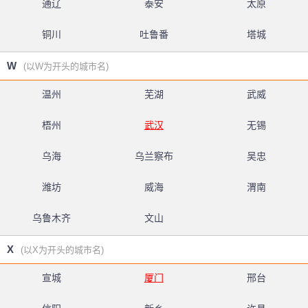
通辽
泰安
太原
铜川
吐鲁番
塔城
W
(以W为开头的城市名)
温州
芜湖
武威
梧州
武汉
无锡
乌海
乌兰察布
吴忠
潍坊
威海
渭南
乌鲁木齐
文山
X
(以X为开头的城市名)
宣城
厦门
邢台