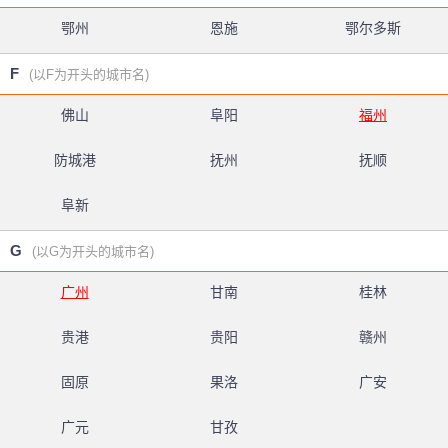
鄂州
恩施
鄂尔多斯
F
(以F为开头的城市名)
佛山
阜阳
福州
防城港
抚州
抚顺
阜新
G
(以G为开头的城市名)
广州
甘南
桂林
贵港
贵阳
赣州
固原
果洛
广安
广元
甘孜