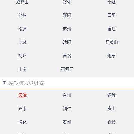
双鸭山
绥化
十堰
随州
邵阳
四平
松原
苏州
宿迁
上饶
沈阳
石嘴山
朔州
商洛
遂宁
山南
石河子
T
(以T为开头的城市名)
天津
台州
铜陵
天水
铜仁
唐山
通化
泰州
铁岭