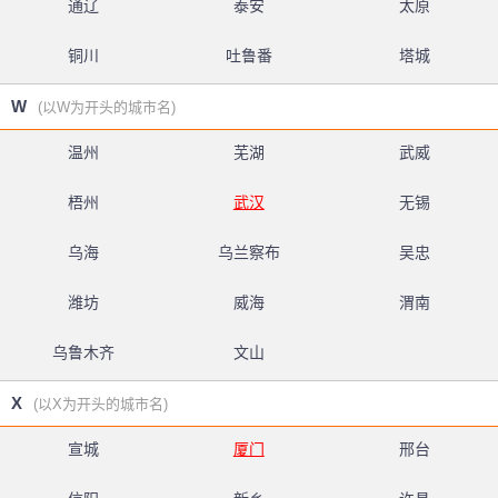
通辽
泰安
太原
铜川
吐鲁番
塔城
W
(以W为开头的城市名)
温州
芜湖
武威
梧州
武汉
无锡
乌海
乌兰察布
吴忠
潍坊
威海
渭南
乌鲁木齐
文山
X
(以X为开头的城市名)
宣城
厦门
邢台