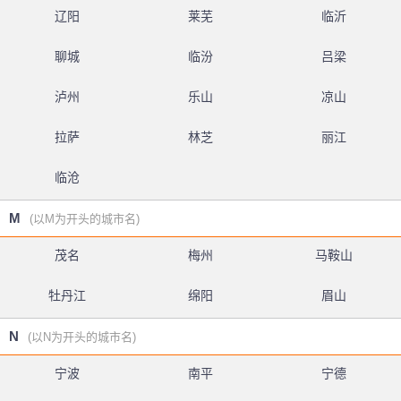
辽阳
莱芜
临沂
聊城
临汾
吕梁
泸州
乐山
凉山
拉萨
林芝
丽江
临沧
M
(以M为开头的城市名)
茂名
梅州
马鞍山
牡丹江
绵阳
眉山
N
(以N为开头的城市名)
宁波
南平
宁德