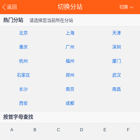
切换分站
返回
切换
热门分站
请选择您当前所在分站
北京
上海
天津
重庆
广州
深圳
杭州
福州
厦门
石家庄
郑州
武汉
长沙
南京
南昌
西安
成都
按首字母查找
A
B
C
D
E
F