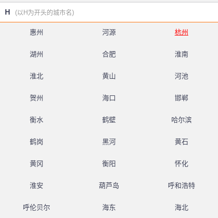
H
(以H为开头的城市名)
惠州
河源
杭州
湖州
合肥
淮南
淮北
黄山
河池
贺州
海口
邯郸
衡水
鹤壁
哈尔滨
鹤岗
黑河
黄石
黄冈
衡阳
怀化
淮安
葫芦岛
呼和浩特
呼伦贝尔
海东
海北