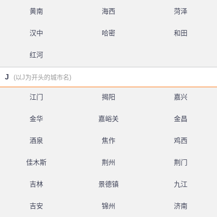
黄南
海西
菏泽
汉中
哈密
和田
红河
J
(以J为开头的城市名)
江门
揭阳
嘉兴
金华
嘉峪关
金昌
酒泉
焦作
鸡西
佳木斯
荆州
荆门
吉林
景德镇
九江
吉安
锦州
济南