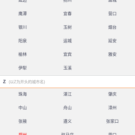
延边
扬州
盐城
鹰潭
宜春
营口
银川
玉树
烟台
阳泉
运城
延安
榆林
宜宾
雅安
伊犁
玉溪
Z
(以Z为开头的城市名)
珠海
湛江
肇庆
中山
舟山
漳州
张掖
遵义
张家口
郑州
驻马店
周口