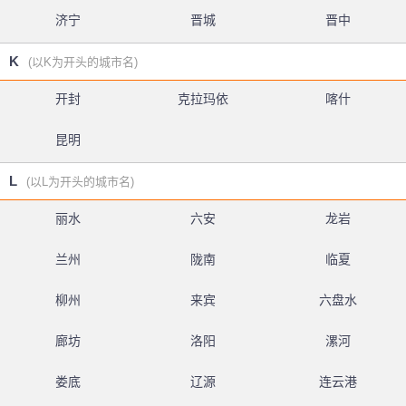
济宁
晋城
晋中
K
(以K为开头的城市名)
开封
克拉玛依
喀什
昆明
L
(以L为开头的城市名)
丽水
六安
龙岩
兰州
陇南
临夏
柳州
来宾
六盘水
廊坊
洛阳
漯河
娄底
辽源
连云港