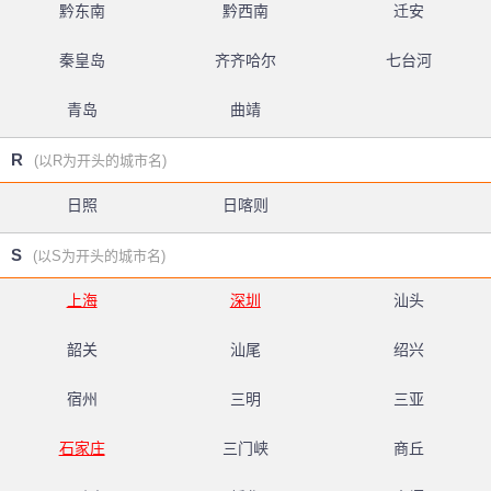
黔东南
黔西南
迁安
秦皇岛
齐齐哈尔
七台河
青岛
曲靖
R
(以R为开头的城市名)
日照
日喀则
S
(以S为开头的城市名)
上海
深圳
汕头
韶关
汕尾
绍兴
宿州
三明
三亚
石家庄
三门峡
商丘