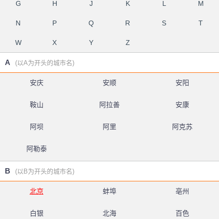
G
H
J
K
L
M
N
P
Q
R
S
T
W
X
Y
Z
A
(以A为开头的城市名)
安庆
安顺
安阳
鞍山
阿拉善
安康
阿坝
阿里
阿克苏
阿勒泰
B
(以B为开头的城市名)
北京
蚌埠
亳州
白银
北海
百色