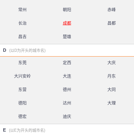
常州
朝阳
赤峰
长治
成都
昌都
昌吉
楚雄
D
(以D为开头的城市名)
东莞
定西
大庆
大兴安岭
大连
丹东
东营
德州
大同
德阳
达州
大理
德宏
迪庆
E
(以E为开头的城市名)