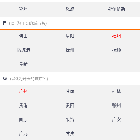
鄂州
恩施
鄂尔多斯
F
(以F为开头的城市名)
佛山
阜阳
福州
防城港
抚州
抚顺
阜新
G
(以G为开头的城市名)
广州
甘南
桂林
贵港
贵阳
赣州
固原
果洛
广安
广元
甘孜