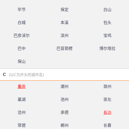
毕节
保定
白山
白城
本溪
包头
巴彦淖尔
滨州
宝鸡
巴中
巴音郭楞
博尔塔拉
保山
C
(以C为开头的城市名)
重庆
潮州
滁州
巢湖
池州
崇左
沧州
承德
长沙
常德
郴州
长春