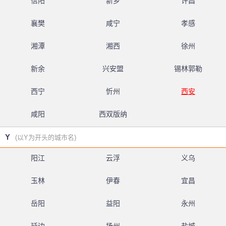
信阳
新乡
许昌
襄樊
咸宁
孝感
湘潭
湘西
徐州
新余
兴安盟
锡林郭勒
西宁
忻州
西安
咸阳
西双版纳
Y
(以Y为开头的城市名)
阳江
云浮
义乌
玉林
伊春
宜昌
岳阳
益阳
永州