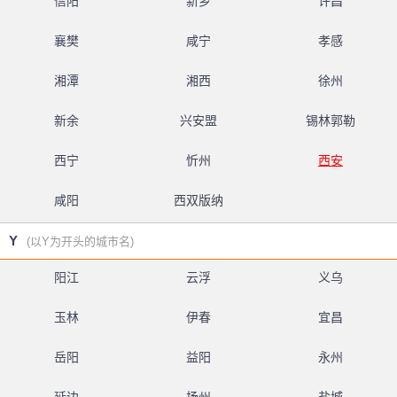
信阳
新乡
许昌
襄樊
咸宁
孝感
湘潭
湘西
徐州
新余
兴安盟
锡林郭勒
西宁
忻州
西安
咸阳
西双版纳
Y
(以Y为开头的城市名)
阳江
云浮
义乌
玉林
伊春
宜昌
岳阳
益阳
永州