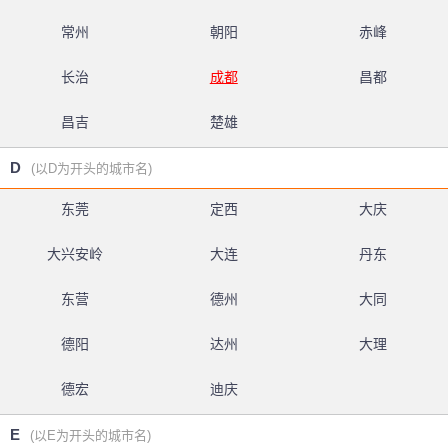
常州
朝阳
赤峰
长治
成都
昌都
昌吉
楚雄
D
(以D为开头的城市名)
东莞
定西
大庆
大兴安岭
大连
丹东
东营
德州
大同
德阳
达州
大理
德宏
迪庆
E
(以E为开头的城市名)