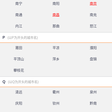
南宁
南阳
南京
南通
南昌
南充
内江
那曲
怒江
P
(以P为开头的城市名)
莆田
平凉
濮阳
平顶山
萍乡
盘锦
攀枝花
Q
(以Q为开头的城市名)
清远
衢州
泉州
庆阳
钦州
黔南