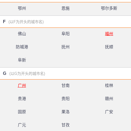
鄂州
恩施
鄂尔多斯
F
(以F为开头的城市名)
佛山
阜阳
福州
防城港
抚州
抚顺
阜新
G
(以G为开头的城市名)
广州
甘南
桂林
贵港
贵阳
赣州
固原
果洛
广安
广元
甘孜