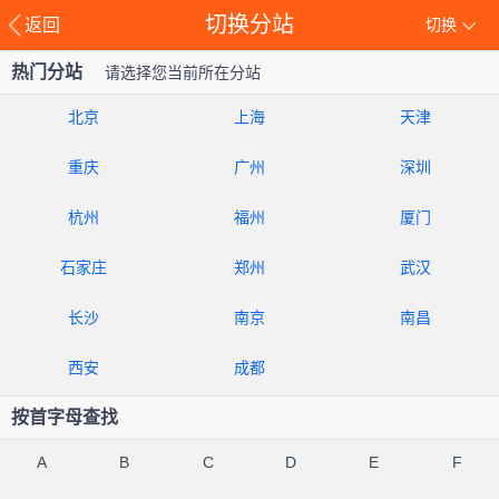
切换分站
返回
切换
热门分站
请选择您当前所在分站
北京
上海
天津
重庆
广州
深圳
杭州
福州
厦门
石家庄
郑州
武汉
长沙
南京
南昌
西安
成都
按首字母查找
A
B
C
D
E
F