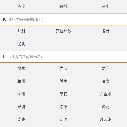
济宁
晋城
晋中
K
(以K为开头的城市名)
开封
克拉玛依
喀什
昆明
L
(以L为开头的城市名)
丽水
六安
龙岩
兰州
陇南
临夏
柳州
来宾
六盘水
廊坊
洛阳
漯河
娄底
辽源
连云港