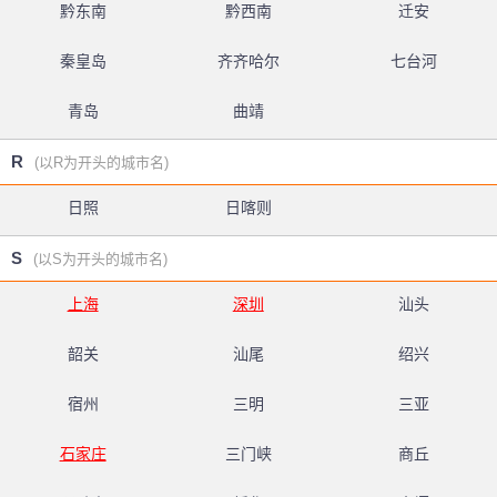
黔东南
黔西南
迁安
秦皇岛
齐齐哈尔
七台河
青岛
曲靖
R
(以R为开头的城市名)
日照
日喀则
S
(以S为开头的城市名)
上海
深圳
汕头
韶关
汕尾
绍兴
宿州
三明
三亚
石家庄
三门峡
商丘