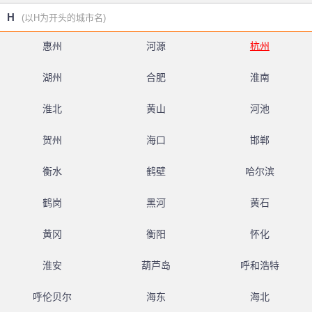
H
(以H为开头的城市名)
惠州
河源
杭州
湖州
合肥
淮南
淮北
黄山
河池
贺州
海口
邯郸
衡水
鹤壁
哈尔滨
鹤岗
黑河
黄石
黄冈
衡阳
怀化
淮安
葫芦岛
呼和浩特
呼伦贝尔
海东
海北