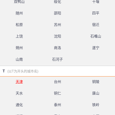
双鸭山
绥化
十堰
随州
邵阳
四平
松原
苏州
宿迁
上饶
沈阳
石嘴山
朔州
商洛
遂宁
山南
石河子
T
(以T为开头的城市名)
天津
台州
铜陵
天水
铜仁
唐山
通化
泰州
铁岭