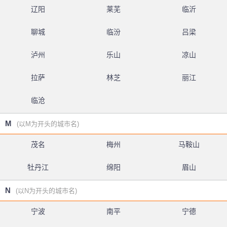
辽阳
莱芜
临沂
聊城
临汾
吕梁
泸州
乐山
凉山
拉萨
林芝
丽江
临沧
M
(以M为开头的城市名)
茂名
梅州
马鞍山
牡丹江
绵阳
眉山
N
(以N为开头的城市名)
宁波
南平
宁德