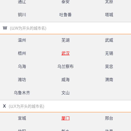
通辽
泰安
太原
铜川
吐鲁番
塔城
W
(以W为开头的城市名)
温州
芜湖
武威
梧州
武汉
无锡
乌海
乌兰察布
吴忠
潍坊
威海
渭南
乌鲁木齐
文山
X
(以X为开头的城市名)
宣城
厦门
邢台