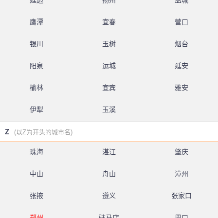
延边
扬州
盐城
鹰潭
宜春
营口
银川
玉树
烟台
阳泉
运城
延安
榆林
宜宾
雅安
伊犁
玉溪
Z
(以Z为开头的城市名)
珠海
湛江
肇庆
中山
舟山
漳州
张掖
遵义
张家口
郑州
驻马店
周口