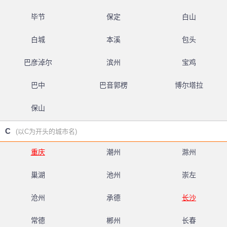
毕节
保定
白山
白城
本溪
包头
巴彦淖尔
滨州
宝鸡
巴中
巴音郭楞
博尔塔拉
保山
C
(以C为开头的城市名)
重庆
潮州
滁州
巢湖
池州
崇左
沧州
承德
长沙
常德
郴州
长春