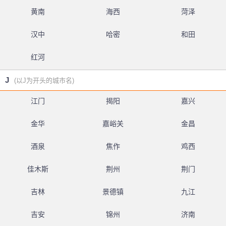
黄南
海西
菏泽
汉中
哈密
和田
红河
J
(以J为开头的城市名)
江门
揭阳
嘉兴
金华
嘉峪关
金昌
酒泉
焦作
鸡西
佳木斯
荆州
荆门
吉林
景德镇
九江
吉安
锦州
济南