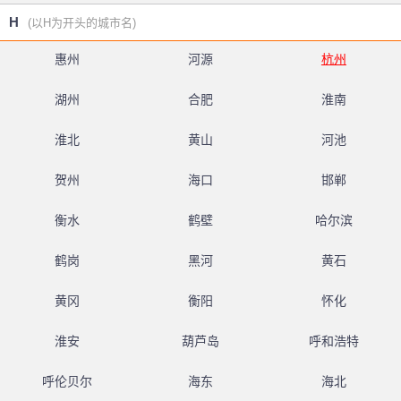
H
(以H为开头的城市名)
惠州
河源
杭州
湖州
合肥
淮南
淮北
黄山
河池
贺州
海口
邯郸
衡水
鹤壁
哈尔滨
鹤岗
黑河
黄石
黄冈
衡阳
怀化
淮安
葫芦岛
呼和浩特
呼伦贝尔
海东
海北