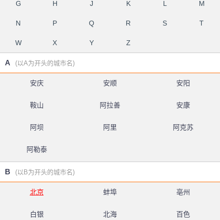
G
H
J
K
L
M
N
P
Q
R
S
T
W
X
Y
Z
A
(以A为开头的城市名)
安庆
安顺
安阳
鞍山
阿拉善
安康
阿坝
阿里
阿克苏
阿勒泰
B
(以B为开头的城市名)
北京
蚌埠
亳州
白银
北海
百色