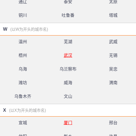
通辽
泰安
太原
铜川
吐鲁番
塔城
W
(以W为开头的城市名)
温州
芜湖
武威
梧州
武汉
无锡
乌海
乌兰察布
吴忠
潍坊
威海
渭南
乌鲁木齐
文山
X
(以X为开头的城市名)
宣城
厦门
邢台