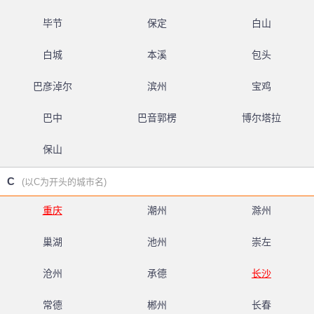
毕节
保定
白山
白城
本溪
包头
巴彦淖尔
滨州
宝鸡
巴中
巴音郭楞
博尔塔拉
保山
C
(以C为开头的城市名)
重庆
潮州
滁州
巢湖
池州
崇左
沧州
承德
长沙
常德
郴州
长春