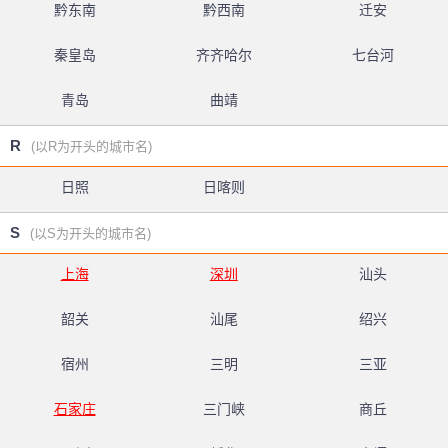
黔东南
黔西南
迁安
秦皇岛
齐齐哈尔
七台河
青岛
曲靖
R
(以R为开头的城市名)
日照
日喀则
S
(以S为开头的城市名)
上海
深圳
汕头
韶关
汕尾
绍兴
宿州
三明
三亚
石家庄
三门峡
商丘