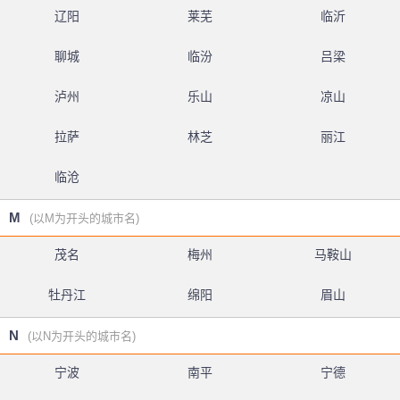
辽阳
莱芜
临沂
聊城
临汾
吕梁
泸州
乐山
凉山
拉萨
林芝
丽江
临沧
M
(以M为开头的城市名)
茂名
梅州
马鞍山
牡丹江
绵阳
眉山
N
(以N为开头的城市名)
宁波
南平
宁德