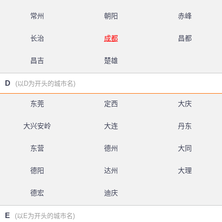
常州
朝阳
赤峰
长治
成都
昌都
昌吉
楚雄
D
(以D为开头的城市名)
东莞
定西
大庆
大兴安岭
大连
丹东
东营
德州
大同
德阳
达州
大理
德宏
迪庆
E
(以E为开头的城市名)