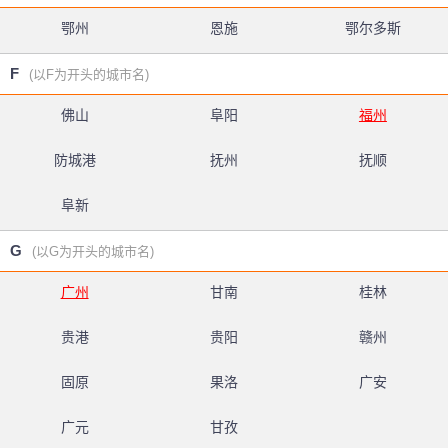
鄂州
恩施
鄂尔多斯
F
(以F为开头的城市名)
佛山
阜阳
福州
防城港
抚州
抚顺
阜新
G
(以G为开头的城市名)
广州
甘南
桂林
贵港
贵阳
赣州
固原
果洛
广安
广元
甘孜