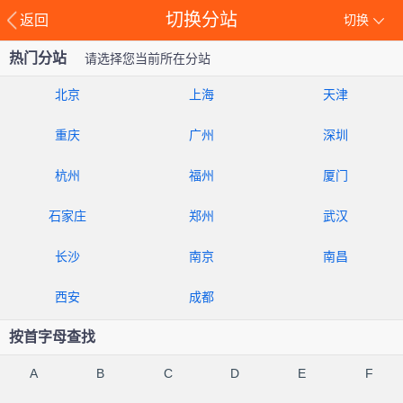
切换分站
返回
切换
热门分站
请选择您当前所在分站
北京
上海
天津
重庆
广州
深圳
杭州
福州
厦门
石家庄
郑州
武汉
长沙
南京
南昌
西安
成都
按首字母查找
A
B
C
D
E
F