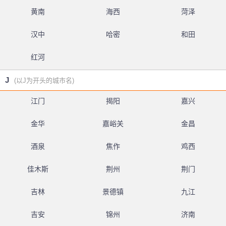
黄南
海西
菏泽
汉中
哈密
和田
红河
J
(以J为开头的城市名)
江门
揭阳
嘉兴
金华
嘉峪关
金昌
酒泉
焦作
鸡西
佳木斯
荆州
荆门
吉林
景德镇
九江
吉安
锦州
济南