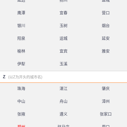
延边
扬州
盐城
鹰潭
宜春
营口
银川
玉树
烟台
阳泉
运城
延安
榆林
宜宾
雅安
伊犁
玉溪
Z
(以Z为开头的城市名)
珠海
湛江
肇庆
中山
舟山
漳州
张掖
遵义
张家口
郑州
驻马店
周口