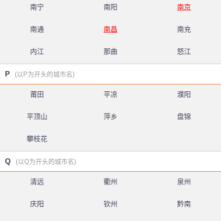
南宁
南阳
南京
南通
南昌
南充
内江
那曲
怒江
P
(以P为开头的城市名)
莆田
平凉
濮阳
平顶山
萍乡
盘锦
攀枝花
Q
(以Q为开头的城市名)
清远
衢州
泉州
庆阳
钦州
黔南