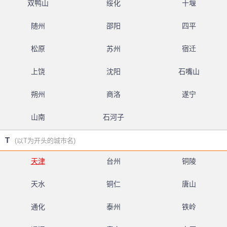
双鸭山
绥化
十堰
随州
邵阳
四平
松原
苏州
宿迁
上饶
沈阳
石嘴山
朔州
商洛
遂宁
山南
石河子
T
(以T为开头的城市名)
天津
台州
铜陵
天水
铜仁
唐山
通化
泰州
铁岭