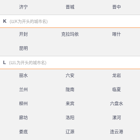
济宁
晋城
晋中
K
(以K为开头的城市名)
开封
克拉玛依
喀什
昆明
L
(以L为开头的城市名)
丽水
六安
龙岩
兰州
陇南
临夏
柳州
来宾
六盘水
廊坊
洛阳
漯河
娄底
辽源
连云港