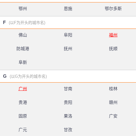
鄂州
恩施
鄂尔多斯
F
(以F为开头的城市名)
佛山
阜阳
福州
防城港
抚州
抚顺
阜新
G
(以G为开头的城市名)
广州
甘南
桂林
贵港
贵阳
赣州
固原
果洛
广安
广元
甘孜