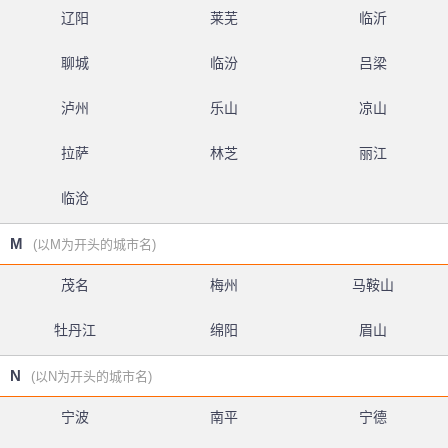
辽阳
莱芜
临沂
聊城
临汾
吕梁
泸州
乐山
凉山
拉萨
林芝
丽江
临沧
M
(以M为开头的城市名)
茂名
梅州
马鞍山
牡丹江
绵阳
眉山
N
(以N为开头的城市名)
宁波
南平
宁德