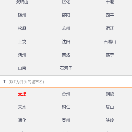
双鸭山
绥化
十堰
随州
邵阳
四平
松原
苏州
宿迁
上饶
沈阳
石嘴山
朔州
商洛
遂宁
山南
石河子
T
(以T为开头的城市名)
天津
台州
铜陵
天水
铜仁
唐山
通化
泰州
铁岭