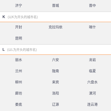
济宁
晋城
晋中
K
(以K为开头的城市名)
开封
克拉玛依
喀什
昆明
L
(以L为开头的城市名)
丽水
六安
龙岩
兰州
陇南
临夏
柳州
来宾
六盘水
廊坊
洛阳
漯河
娄底
辽源
连云港