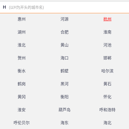
H
(以H为开头的城市名)
惠州
河源
杭州
湖州
合肥
淮南
淮北
黄山
河池
贺州
海口
邯郸
衡水
鹤壁
哈尔滨
鹤岗
黑河
黄石
黄冈
衡阳
怀化
淮安
葫芦岛
呼和浩特
呼伦贝尔
海东
海北