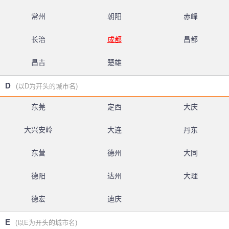
常州
朝阳
赤峰
长治
成都
昌都
昌吉
楚雄
D
(以D为开头的城市名)
东莞
定西
大庆
大兴安岭
大连
丹东
东营
德州
大同
德阳
达州
大理
德宏
迪庆
E
(以E为开头的城市名)