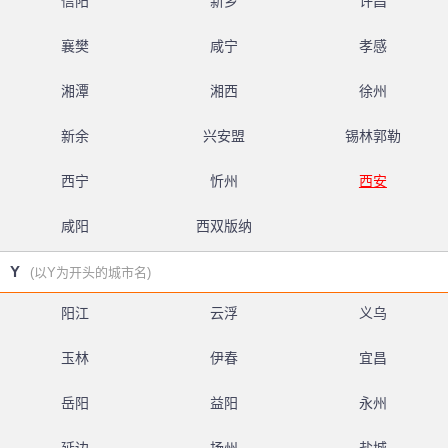
信阳
新乡
许昌
襄樊
咸宁
孝感
湘潭
湘西
徐州
新余
兴安盟
锡林郭勒
西宁
忻州
西安
咸阳
西双版纳
Y
(以Y为开头的城市名)
阳江
云浮
义乌
玉林
伊春
宜昌
岳阳
益阳
永州