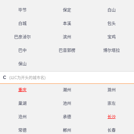
毕节
保定
白山
白城
本溪
包头
巴彦淖尔
滨州
宝鸡
巴中
巴音郭楞
博尔塔拉
保山
C
(以C为开头的城市名)
重庆
潮州
滁州
巢湖
池州
崇左
沧州
承德
长沙
常德
郴州
长春