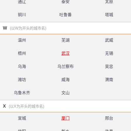
通辽
泰安
太原
铜川
吐鲁番
塔城
W
(以W为开头的城市名)
温州
芜湖
武威
梧州
武汉
无锡
乌海
乌兰察布
吴忠
潍坊
威海
渭南
乌鲁木齐
文山
X
(以X为开头的城市名)
宣城
厦门
邢台