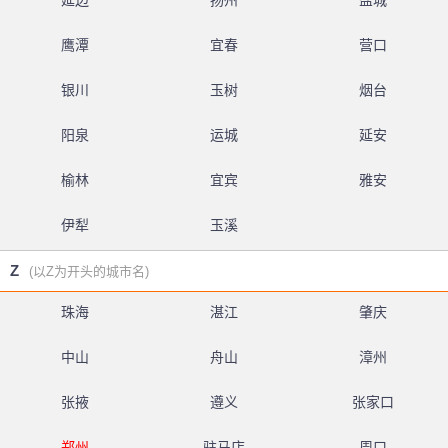
延边
扬州
盐城
鹰潭
宜春
营口
银川
玉树
烟台
阳泉
运城
延安
榆林
宜宾
雅安
伊犁
玉溪
Z
(以Z为开头的城市名)
珠海
湛江
肇庆
中山
舟山
漳州
张掖
遵义
张家口
郑州
驻马店
周口