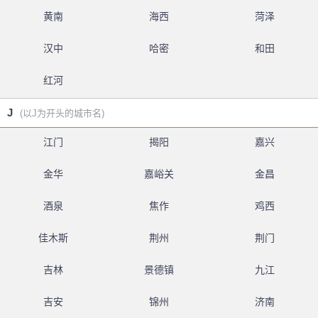
黄南
海西
菏泽
汉中
哈密
和田
红河
J
(以J为开头的城市名)
江门
揭阳
嘉兴
金华
嘉峪关
金昌
酒泉
焦作
鸡西
佳木斯
荆州
荆门
吉林
景德镇
九江
吉安
锦州
济南