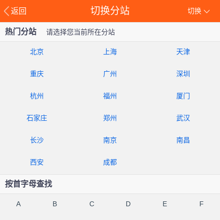
切换分站
返回
切换
热门分站
请选择您当前所在分站
北京
上海
天津
重庆
广州
深圳
杭州
福州
厦门
石家庄
郑州
武汉
长沙
南京
南昌
西安
成都
按首字母查找
A
B
C
D
E
F