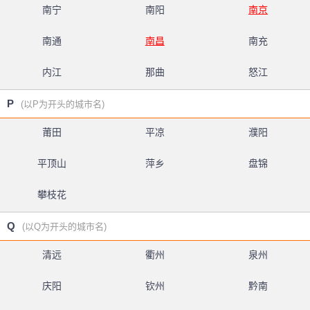
南宁
南阳
南京
南通
南昌
南充
内江
那曲
怒江
P
(以P为开头的城市名)
莆田
平凉
濮阳
平顶山
萍乡
盘锦
攀枝花
Q
(以Q为开头的城市名)
清远
衢州
泉州
庆阳
钦州
黔南