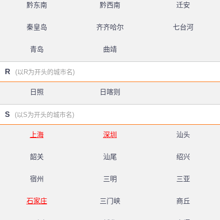
黔东南
黔西南
迁安
秦皇岛
齐齐哈尔
七台河
青岛
曲靖
R
(以R为开头的城市名)
日照
日喀则
S
(以S为开头的城市名)
上海
深圳
汕头
韶关
汕尾
绍兴
宿州
三明
三亚
石家庄
三门峡
商丘