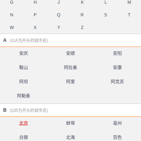
G
H
J
K
L
M
N
P
Q
R
S
T
W
X
Y
Z
A
(以A为开头的城市名)
安庆
安顺
安阳
鞍山
阿拉善
安康
阿坝
阿里
阿克苏
阿勒泰
B
(以B为开头的城市名)
北京
蚌埠
亳州
白银
北海
百色