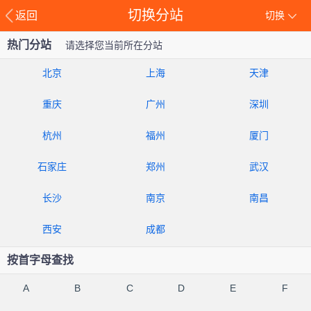
切换分站
返回
切换
热门分站
请选择您当前所在分站
北京
上海
天津
重庆
广州
深圳
杭州
福州
厦门
石家庄
郑州
武汉
长沙
南京
南昌
西安
成都
按首字母查找
A
B
C
D
E
F