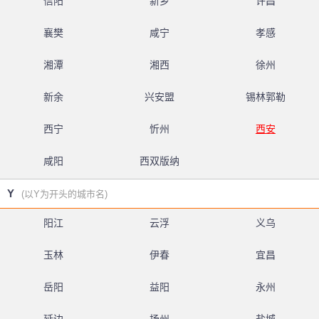
信阳
新乡
许昌
襄樊
咸宁
孝感
湘潭
湘西
徐州
新余
兴安盟
锡林郭勒
西宁
忻州
西安
咸阳
西双版纳
Y
(以Y为开头的城市名)
阳江
云浮
义乌
玉林
伊春
宜昌
岳阳
益阳
永州