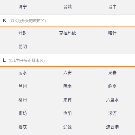
济宁
晋城
晋中
K
(以K为开头的城市名)
开封
克拉玛依
喀什
昆明
L
(以L为开头的城市名)
丽水
六安
龙岩
兰州
陇南
临夏
柳州
来宾
六盘水
廊坊
洛阳
漯河
娄底
辽源
连云港