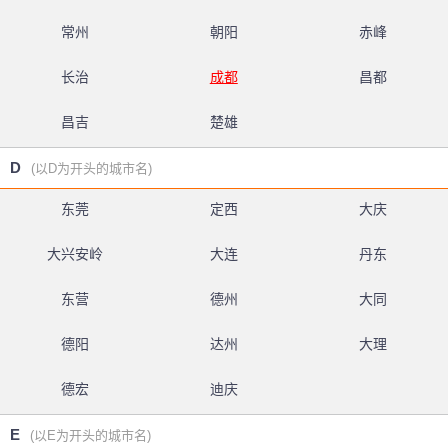
常州
朝阳
赤峰
长治
成都
昌都
昌吉
楚雄
D
(以D为开头的城市名)
东莞
定西
大庆
大兴安岭
大连
丹东
东营
德州
大同
德阳
达州
大理
德宏
迪庆
E
(以E为开头的城市名)