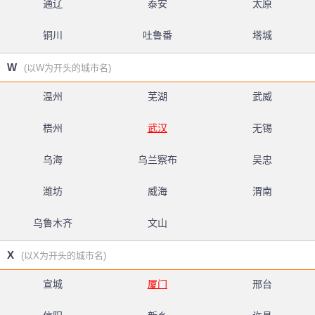
通辽
泰安
太原
铜川
吐鲁番
塔城
W
(以W为开头的城市名)
温州
芜湖
武威
梧州
武汉
无锡
乌海
乌兰察布
吴忠
潍坊
威海
渭南
乌鲁木齐
文山
X
(以X为开头的城市名)
宣城
厦门
邢台