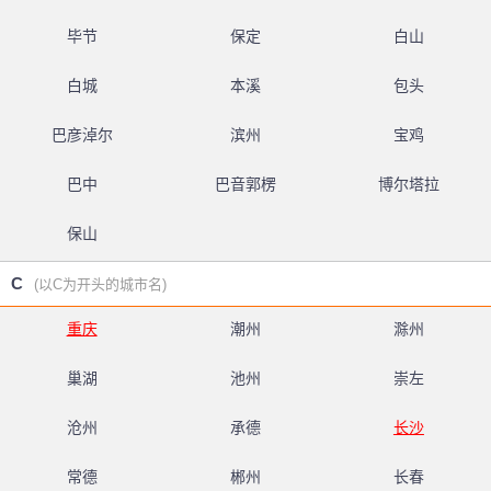
毕节
保定
白山
白城
本溪
包头
巴彦淖尔
滨州
宝鸡
巴中
巴音郭楞
博尔塔拉
保山
C
(以C为开头的城市名)
重庆
潮州
滁州
巢湖
池州
崇左
沧州
承德
长沙
常德
郴州
长春