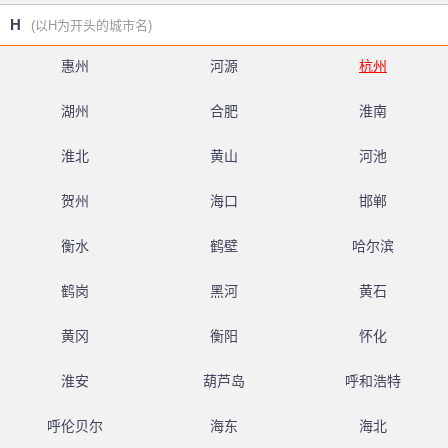
H
(以H为开头的城市名)
惠州
河源
杭州
湖州
合肥
淮南
淮北
黄山
河池
贺州
海口
邯郸
衡水
鹤壁
哈尔滨
鹤岗
黑河
黄石
黄冈
衡阳
怀化
淮安
葫芦岛
呼和浩特
呼伦贝尔
海东
海北