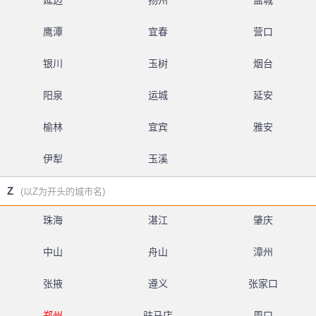
延边
扬州
盐城
鹰潭
宜春
营口
银川
玉树
烟台
阳泉
运城
延安
榆林
宜宾
雅安
伊犁
玉溪
Z
(以Z为开头的城市名)
珠海
湛江
肇庆
中山
舟山
漳州
张掖
遵义
张家口
郑州
驻马店
周口