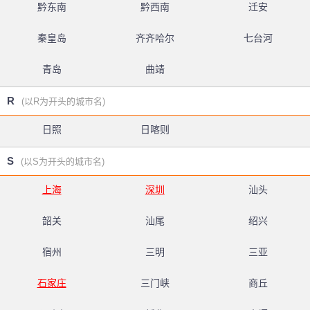
黔东南
黔西南
迁安
秦皇岛
齐齐哈尔
七台河
青岛
曲靖
R
(以R为开头的城市名)
日照
日喀则
S
(以S为开头的城市名)
上海
深圳
汕头
韶关
汕尾
绍兴
宿州
三明
三亚
石家庄
三门峡
商丘