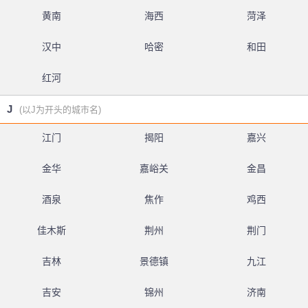
黄南
海西
菏泽
汉中
哈密
和田
红河
J
(以J为开头的城市名)
江门
揭阳
嘉兴
金华
嘉峪关
金昌
酒泉
焦作
鸡西
佳木斯
荆州
荆门
吉林
景德镇
九江
吉安
锦州
济南