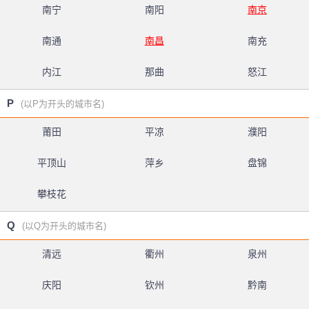
南宁
南阳
南京
南通
南昌
南充
内江
那曲
怒江
P
(以P为开头的城市名)
莆田
平凉
濮阳
平顶山
萍乡
盘锦
攀枝花
Q
(以Q为开头的城市名)
清远
衢州
泉州
庆阳
钦州
黔南