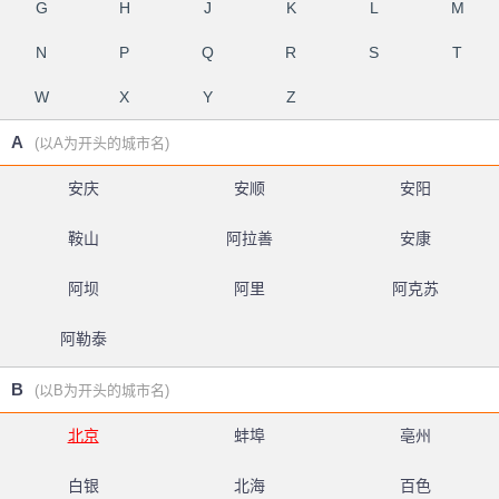
G
H
J
K
L
M
N
P
Q
R
S
T
W
X
Y
Z
A
(以A为开头的城市名)
安庆
安顺
安阳
鞍山
阿拉善
安康
阿坝
阿里
阿克苏
阿勒泰
B
(以B为开头的城市名)
北京
蚌埠
亳州
白银
北海
百色