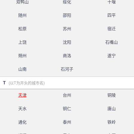
双鸭山
绥化
十堰
随州
邵阳
四平
松原
苏州
宿迁
上饶
沈阳
石嘴山
朔州
商洛
遂宁
山南
石河子
T
(以T为开头的城市名)
天津
台州
铜陵
天水
铜仁
唐山
通化
泰州
铁岭