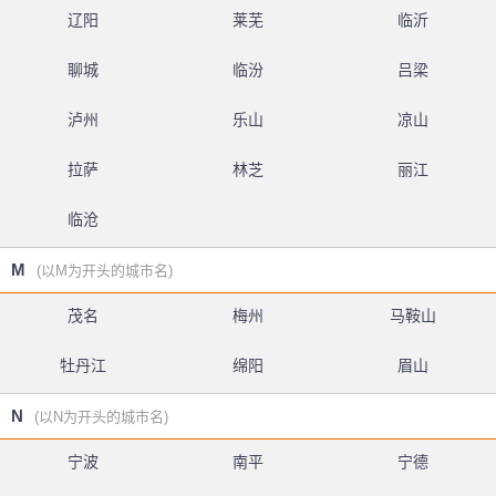
辽阳
莱芜
临沂
聊城
临汾
吕梁
泸州
乐山
凉山
拉萨
林芝
丽江
临沧
M
(以M为开头的城市名)
茂名
梅州
马鞍山
牡丹江
绵阳
眉山
N
(以N为开头的城市名)
宁波
南平
宁德