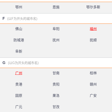
鄂州
恩施
鄂尔多斯
F
(以F为开头的城市名)
佛山
阜阳
福州
防城港
抚州
抚顺
阜新
G
(以G为开头的城市名)
广州
甘南
桂林
贵港
贵阳
赣州
固原
果洛
广安
广元
甘孜