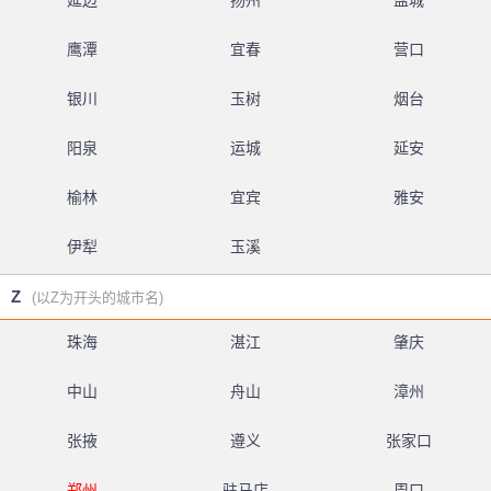
延边
扬州
盐城
鹰潭
宜春
营口
银川
玉树
烟台
阳泉
运城
延安
榆林
宜宾
雅安
伊犁
玉溪
Z
(以Z为开头的城市名)
珠海
湛江
肇庆
中山
舟山
漳州
张掖
遵义
张家口
郑州
驻马店
周口