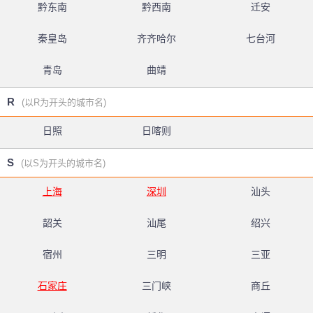
黔东南
黔西南
迁安
秦皇岛
齐齐哈尔
七台河
青岛
曲靖
R
(以R为开头的城市名)
日照
日喀则
S
(以S为开头的城市名)
上海
深圳
汕头
韶关
汕尾
绍兴
宿州
三明
三亚
石家庄
三门峡
商丘