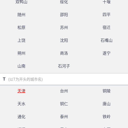
双鸭山
绥化
十堰
随州
邵阳
四平
松原
苏州
宿迁
上饶
沈阳
石嘴山
朔州
商洛
遂宁
山南
石河子
T
(以T为开头的城市名)
天津
台州
铜陵
天水
铜仁
唐山
通化
泰州
铁岭