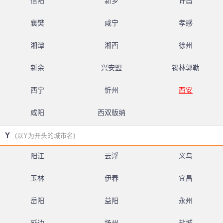
信阳
新乡
许昌
襄樊
咸宁
孝感
湘潭
湘西
徐州
新余
兴安盟
锡林郭勒
西宁
忻州
西安
咸阳
西双版纳
Y
(以Y为开头的城市名)
阳江
云浮
义乌
玉林
伊春
宜昌
岳阳
益阳
永州