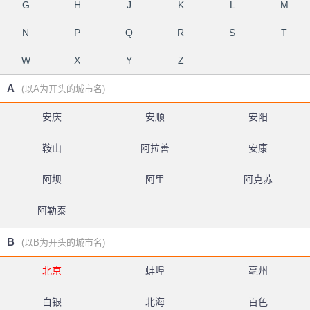
G
H
J
K
L
M
N
P
Q
R
S
T
W
X
Y
Z
A
(以A为开头的城市名)
安庆
安顺
安阳
鞍山
阿拉善
安康
阿坝
阿里
阿克苏
阿勒泰
B
(以B为开头的城市名)
北京
蚌埠
亳州
白银
北海
百色