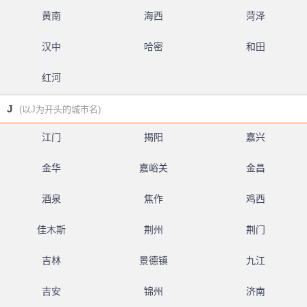
黄南
海西
菏泽
汉中
哈密
和田
红河
J
(以J为开头的城市名)
江门
揭阳
嘉兴
金华
嘉峪关
金昌
酒泉
焦作
鸡西
佳木斯
荆州
荆门
吉林
景德镇
九江
吉安
锦州
济南