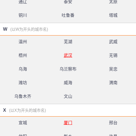
通辽
泰安
太原
铜川
吐鲁番
塔城
W
(以W为开头的城市名)
温州
芜湖
武威
梧州
武汉
无锡
乌海
乌兰察布
吴忠
潍坊
威海
渭南
乌鲁木齐
文山
X
(以X为开头的城市名)
宣城
厦门
邢台