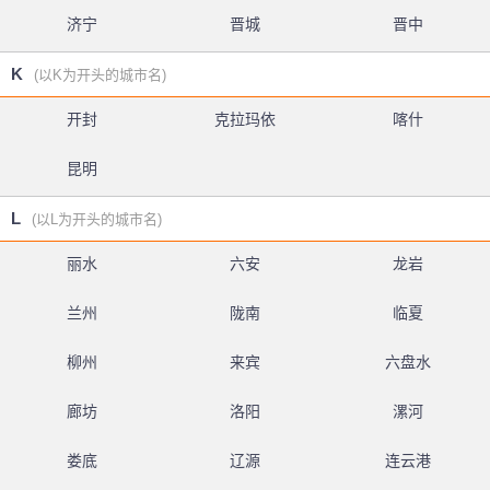
济宁
晋城
晋中
K
(以K为开头的城市名)
开封
克拉玛依
喀什
昆明
L
(以L为开头的城市名)
丽水
六安
龙岩
兰州
陇南
临夏
柳州
来宾
六盘水
廊坊
洛阳
漯河
娄底
辽源
连云港