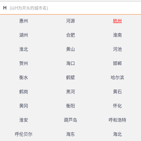
H
(以H为开头的城市名)
惠州
河源
杭州
湖州
合肥
淮南
淮北
黄山
河池
贺州
海口
邯郸
衡水
鹤壁
哈尔滨
鹤岗
黑河
黄石
黄冈
衡阳
怀化
淮安
葫芦岛
呼和浩特
呼伦贝尔
海东
海北