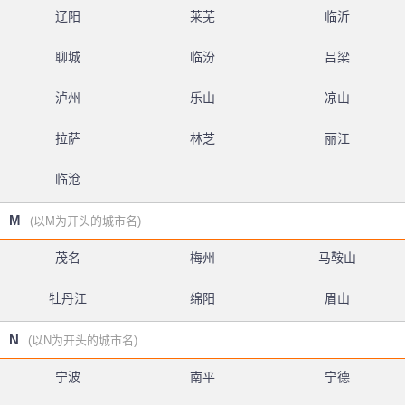
辽阳
莱芜
临沂
聊城
临汾
吕梁
泸州
乐山
凉山
拉萨
林芝
丽江
临沧
M
(以M为开头的城市名)
茂名
梅州
马鞍山
牡丹江
绵阳
眉山
N
(以N为开头的城市名)
宁波
南平
宁德