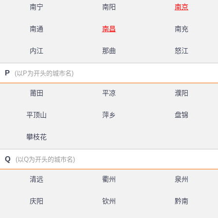
南宁
南阳
南京
南通
南昌
南充
内江
那曲
怒江
P
(以P为开头的城市名)
莆田
平凉
濮阳
平顶山
萍乡
盘锦
攀枝花
Q
(以Q为开头的城市名)
清远
衢州
泉州
庆阳
钦州
黔南