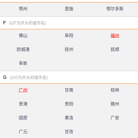
鄂州
恩施
鄂尔多斯
F
(以F为开头的城市名)
佛山
阜阳
福州
防城港
抚州
抚顺
阜新
G
(以G为开头的城市名)
广州
甘南
桂林
贵港
贵阳
赣州
固原
果洛
广安
广元
甘孜