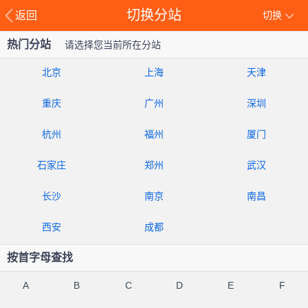
切换分站
返回
切换
热门分站
请选择您当前所在分站
北京
上海
天津
重庆
广州
深圳
杭州
福州
厦门
石家庄
郑州
武汉
长沙
南京
南昌
西安
成都
按首字母查找
A
B
C
D
E
F