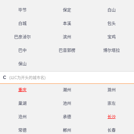
毕节
保定
白山
白城
本溪
包头
巴彦淖尔
滨州
宝鸡
巴中
巴音郭楞
博尔塔拉
保山
C
(以C为开头的城市名)
重庆
潮州
滁州
巢湖
池州
崇左
沧州
承德
长沙
常德
郴州
长春