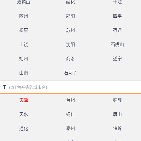
双鸭山
绥化
十堰
随州
邵阳
四平
松原
苏州
宿迁
上饶
沈阳
石嘴山
朔州
商洛
遂宁
山南
石河子
T
(以T为开头的城市名)
天津
台州
铜陵
天水
铜仁
唐山
通化
泰州
铁岭