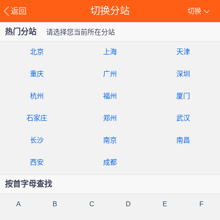
切换分站
返回
切换
热门分站
请选择您当前所在分站
北京
上海
天津
重庆
广州
深圳
杭州
福州
厦门
石家庄
郑州
武汉
长沙
南京
南昌
西安
成都
按首字母查找
A
B
C
D
E
F