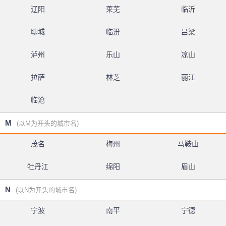
辽阳
莱芜
临沂
聊城
临汾
吕梁
泸州
乐山
凉山
拉萨
林芝
丽江
临沧
M
(以M为开头的城市名)
茂名
梅州
马鞍山
牡丹江
绵阳
眉山
N
(以N为开头的城市名)
宁波
南平
宁德