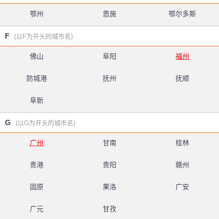
鄂州
恩施
鄂尔多斯
F
(以F为开头的城市名)
佛山
阜阳
福州
防城港
抚州
抚顺
阜新
G
(以G为开头的城市名)
广州
甘南
桂林
贵港
贵阳
赣州
固原
果洛
广安
广元
甘孜