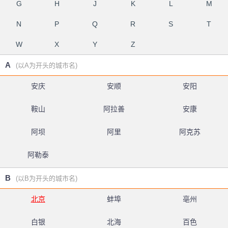
G
H
J
K
L
M
N
P
Q
R
S
T
W
X
Y
Z
A
(以A为开头的城市名)
安庆
安顺
安阳
鞍山
阿拉善
安康
阿坝
阿里
阿克苏
阿勒泰
B
(以B为开头的城市名)
北京
蚌埠
亳州
白银
北海
百色