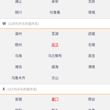
通辽
泰安
太原
铜川
吐鲁番
塔城
W
(以W为开头的城市名)
温州
芜湖
武威
梧州
武汉
无锡
乌海
乌兰察布
吴忠
潍坊
威海
渭南
乌鲁木齐
文山
X
(以X为开头的城市名)
宣城
厦门
邢台