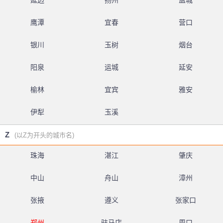
延边
扬州
盐城
鹰潭
宜春
营口
银川
玉树
烟台
阳泉
运城
延安
榆林
宜宾
雅安
伊犁
玉溪
Z
(以Z为开头的城市名)
珠海
湛江
肇庆
中山
舟山
漳州
张掖
遵义
张家口
郑州
驻马店
周口