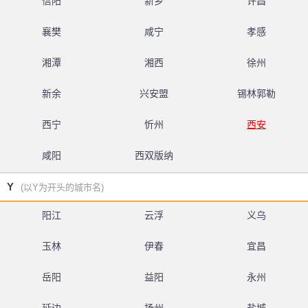
信阳
新乡
许昌
襄樊
咸宁
孝感
湘潭
湘西
徐州
新余
兴安盟
锡林郭勒
西宁
忻州
西安
咸阳
西双版纳
Y
(以Y为开头的城市名)
阳江
云浮
义乌
玉林
伊春
宜昌
岳阳
益阳
永州