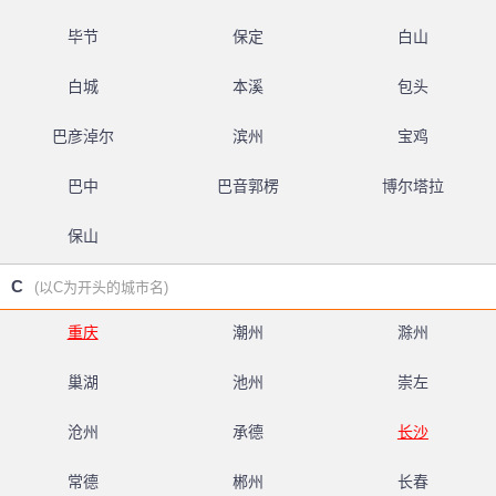
毕节
保定
白山
白城
本溪
包头
巴彦淖尔
滨州
宝鸡
巴中
巴音郭楞
博尔塔拉
保山
C
(以C为开头的城市名)
重庆
潮州
滁州
巢湖
池州
崇左
沧州
承德
长沙
常德
郴州
长春