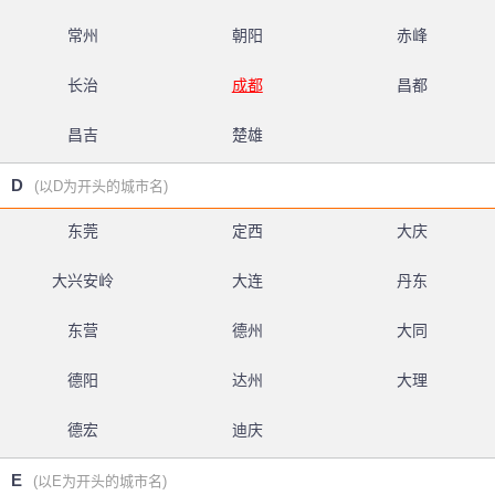
常州
朝阳
赤峰
长治
成都
昌都
昌吉
楚雄
D
(以D为开头的城市名)
东莞
定西
大庆
大兴安岭
大连
丹东
东营
德州
大同
德阳
达州
大理
德宏
迪庆
E
(以E为开头的城市名)