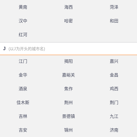
黄南
海西
菏泽
汉中
哈密
和田
红河
J
(以J为开头的城市名)
江门
揭阳
嘉兴
金华
嘉峪关
金昌
酒泉
焦作
鸡西
佳木斯
荆州
荆门
吉林
景德镇
九江
吉安
锦州
济南