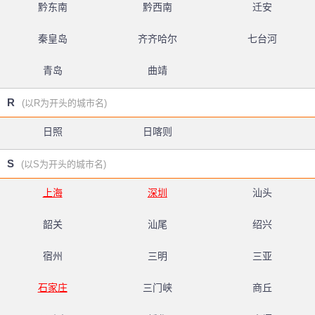
黔东南
黔西南
迁安
秦皇岛
齐齐哈尔
七台河
青岛
曲靖
R
(以R为开头的城市名)
日照
日喀则
S
(以S为开头的城市名)
上海
深圳
汕头
韶关
汕尾
绍兴
宿州
三明
三亚
石家庄
三门峡
商丘