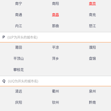
南宁
南阳
南京
南通
南昌
南充
内江
那曲
怒江
P
(以P为开头的城市名)
莆田
平凉
濮阳
平顶山
萍乡
盘锦
攀枝花
Q
(以Q为开头的城市名)
清远
衢州
泉州
庆阳
钦州
黔南