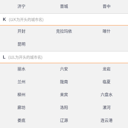
济宁
晋城
晋中
K
(以K为开头的城市名)
开封
克拉玛依
喀什
昆明
L
(以L为开头的城市名)
丽水
六安
龙岩
兰州
陇南
临夏
柳州
来宾
六盘水
廊坊
洛阳
漯河
娄底
辽源
连云港