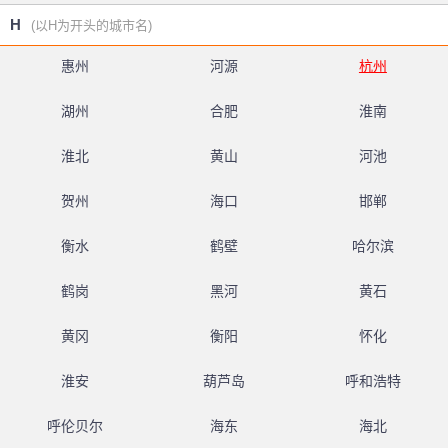
H
(以H为开头的城市名)
惠州
河源
杭州
湖州
合肥
淮南
淮北
黄山
河池
贺州
海口
邯郸
衡水
鹤壁
哈尔滨
鹤岗
黑河
黄石
黄冈
衡阳
怀化
淮安
葫芦岛
呼和浩特
呼伦贝尔
海东
海北