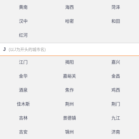
黄南
海西
菏泽
汉中
哈密
和田
红河
J
(以J为开头的城市名)
江门
揭阳
嘉兴
金华
嘉峪关
金昌
酒泉
焦作
鸡西
佳木斯
荆州
荆门
吉林
景德镇
九江
吉安
锦州
济南