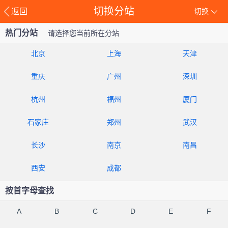
切换分站
返回
切换
热门分站
请选择您当前所在分站
北京
上海
天津
重庆
广州
深圳
杭州
福州
厦门
石家庄
郑州
武汉
长沙
南京
南昌
西安
成都
按首字母查找
A
B
C
D
E
F