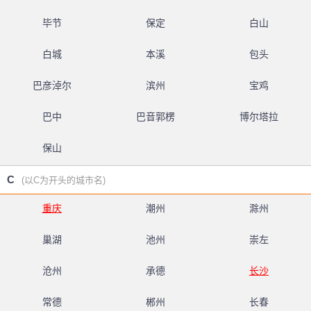
毕节
保定
白山
白城
本溪
包头
巴彦淖尔
滨州
宝鸡
巴中
巴音郭楞
博尔塔拉
保山
C
(以C为开头的城市名)
重庆
潮州
滁州
巢湖
池州
崇左
沧州
承德
长沙
常德
郴州
长春