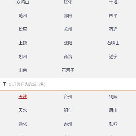
双鸭山
绥化
十堰
随州
邵阳
四平
松原
苏州
宿迁
上饶
沈阳
石嘴山
朔州
商洛
遂宁
山南
石河子
T
(以T为开头的城市名)
天津
台州
铜陵
天水
铜仁
唐山
通化
泰州
铁岭