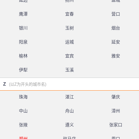
延边
扬州
盐城
鹰潭
宜春
营口
银川
玉树
烟台
阳泉
运城
延安
榆林
宜宾
雅安
伊犁
玉溪
Z
(以Z为开头的城市名)
珠海
湛江
肇庆
中山
舟山
漳州
张掖
遵义
张家口
郑州
驻马店
周口