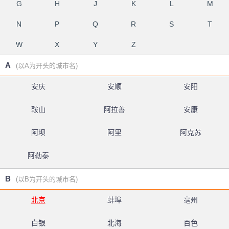
G
H
J
K
L
M
N
P
Q
R
S
T
W
X
Y
Z
A
(以A为开头的城市名)
安庆
安顺
安阳
鞍山
阿拉善
安康
阿坝
阿里
阿克苏
阿勒泰
B
(以B为开头的城市名)
北京
蚌埠
亳州
白银
北海
百色