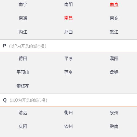
南宁
南阳
南京
南通
南昌
南充
内江
那曲
怒江
P
(以P为开头的城市名)
莆田
平凉
濮阳
平顶山
萍乡
盘锦
攀枝花
Q
(以Q为开头的城市名)
清远
衢州
泉州
庆阳
钦州
黔南