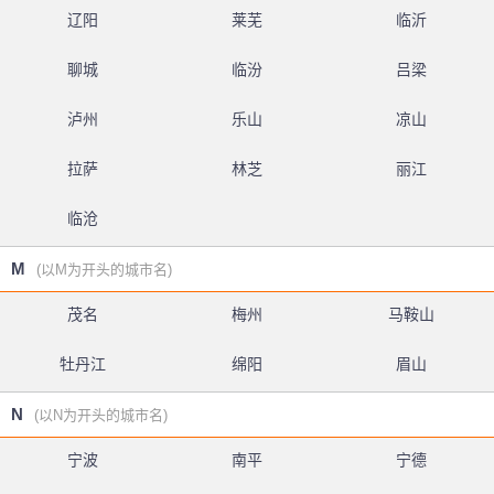
辽阳
莱芜
临沂
聊城
临汾
吕梁
泸州
乐山
凉山
拉萨
林芝
丽江
临沧
M
(以M为开头的城市名)
茂名
梅州
马鞍山
牡丹江
绵阳
眉山
N
(以N为开头的城市名)
宁波
南平
宁德