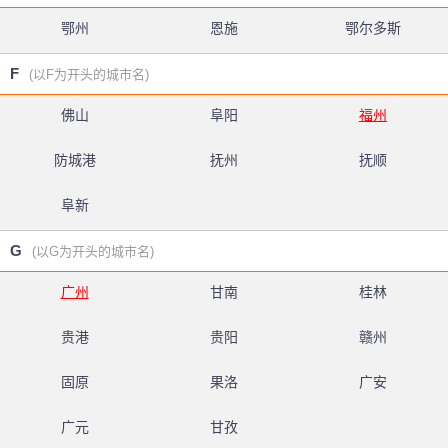
鄂州
恩施
鄂尔多斯
F
(以F为开头的城市名)
佛山
阜阳
福州
防城港
抚州
抚顺
阜新
G
(以G为开头的城市名)
广州
甘南
桂林
贵港
贵阳
赣州
固原
果洛
广安
广元
甘孜