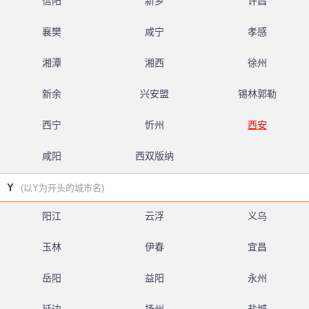
信阳
新乡
许昌
襄樊
咸宁
孝感
湘潭
湘西
徐州
新余
兴安盟
锡林郭勒
西宁
忻州
西安
咸阳
西双版纳
Y
(以Y为开头的城市名)
阳江
云浮
义乌
玉林
伊春
宜昌
岳阳
益阳
永州