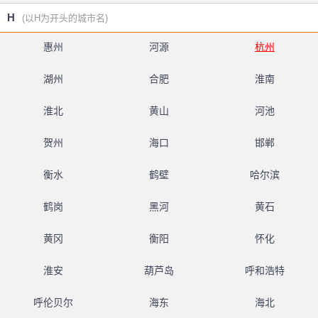
H
(以H为开头的城市名)
惠州
河源
杭州
湖州
合肥
淮南
淮北
黄山
河池
贺州
海口
邯郸
衡水
鹤壁
哈尔滨
鹤岗
黑河
黄石
黄冈
衡阳
怀化
淮安
葫芦岛
呼和浩特
呼伦贝尔
海东
海北