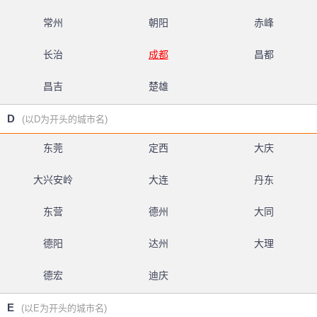
常州
朝阳
赤峰
长治
成都
昌都
昌吉
楚雄
D
(以D为开头的城市名)
东莞
定西
大庆
大兴安岭
大连
丹东
东营
德州
大同
德阳
达州
大理
德宏
迪庆
E
(以E为开头的城市名)