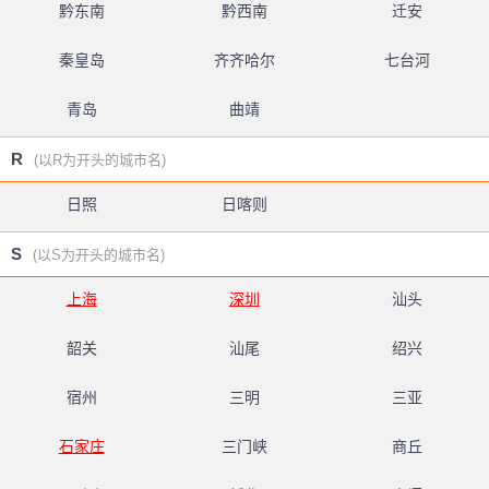
黔东南
黔西南
迁安
秦皇岛
齐齐哈尔
七台河
青岛
曲靖
R
(以R为开头的城市名)
日照
日喀则
S
(以S为开头的城市名)
上海
深圳
汕头
韶关
汕尾
绍兴
宿州
三明
三亚
石家庄
三门峡
商丘