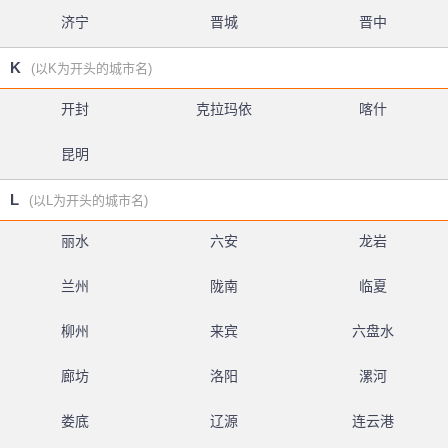
济宁
晋城
晋中
K
(以K为开头的城市名)
开封
克拉玛依
喀什
昆明
L
(以L为开头的城市名)
丽水
六安
龙岩
兰州
陇南
临夏
柳州
来宾
六盘水
廊坊
洛阳
漯河
娄底
辽源
连云港