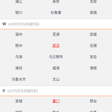
通辽
泰安
太原
铜川
吐鲁番
塔城
W
(以W为开头的城市名)
温州
芜湖
武威
梧州
武汉
无锡
乌海
乌兰察布
吴忠
潍坊
威海
渭南
乌鲁木齐
文山
X
(以X为开头的城市名)
宣城
厦门
邢台