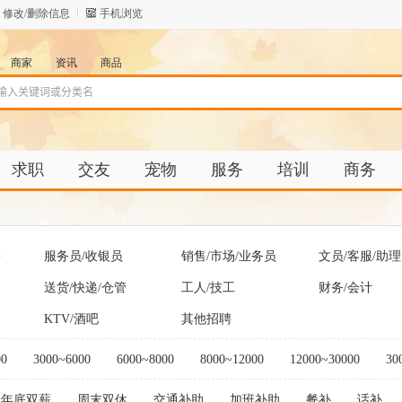
修改/删除信息
手机浏览
商家
资讯
商品
求职
交友
宠物
服务
培训
商务
售
服务员/收银员
销售/市场/业务员
文员/客服/助理
送货/快递/仓管
工人/技工
财务/会计
KTV/酒吧
其他招聘
00
3000~6000
6000~8000
8000~12000
12000~30000
30
年底双薪
周末双休
交通补助
加班补助
餐补
话补