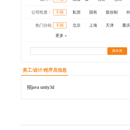
公司性质：
不限
私营
国有
股份制
热门分站
不限
北京
上海
天津
重
更多 »
美工/设计/程序员信息
招java unity3d