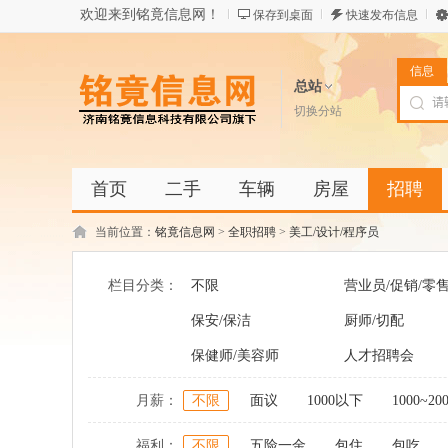
欢迎来到铭竟信息网！
保存到桌面
快速发布信息
信息
总站
切换分站
首页
二手
车辆
房屋
招聘
当前位置：
铭竟信息网
>
全职招聘
>
美工/设计/程序员
栏目分类：
不限
营业员/促销/零
保安/保洁
厨师/切配
保健师/美容师
人才招聘会
月薪：
不限
面议
1000以下
1000~20
福利：
不限
五险一金
包住
包吃