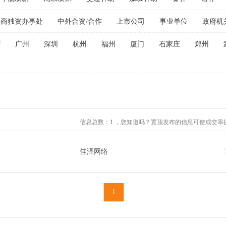
外商独资办事处
中外合资/合作
上市公司
事业单位
政府机
庆
广州
深圳
杭州
福州
厦门
石家庄
郑州
信息总数：
1
，您知道吗？置顶发布的信息可使成交率提
佳泽网络
1