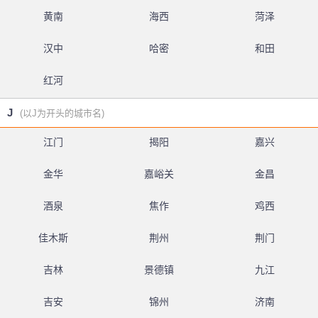
黄南
海西
菏泽
汉中
哈密
和田
红河
J
(以J为开头的城市名)
江门
揭阳
嘉兴
金华
嘉峪关
金昌
酒泉
焦作
鸡西
佳木斯
荆州
荆门
吉林
景德镇
九江
吉安
锦州
济南