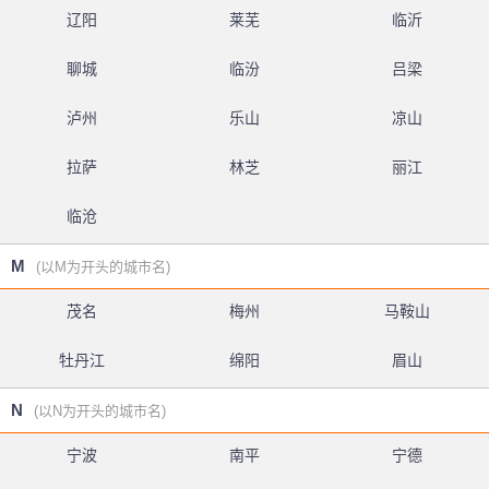
辽阳
莱芜
临沂
聊城
临汾
吕梁
泸州
乐山
凉山
拉萨
林芝
丽江
临沧
M
(以M为开头的城市名)
茂名
梅州
马鞍山
牡丹江
绵阳
眉山
N
(以N为开头的城市名)
宁波
南平
宁德