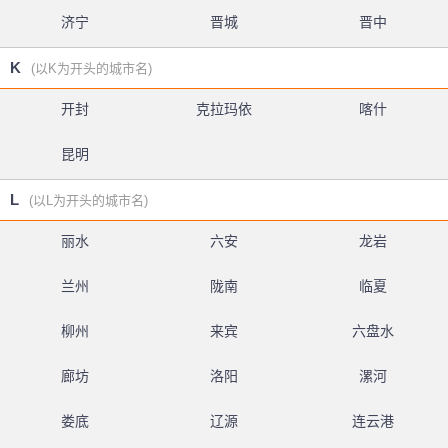
济宁
晋城
晋中
K
(以K为开头的城市名)
开封
克拉玛依
喀什
昆明
L
(以L为开头的城市名)
丽水
六安
龙岩
兰州
陇南
临夏
柳州
来宾
六盘水
廊坊
洛阳
漯河
娄底
辽源
连云港