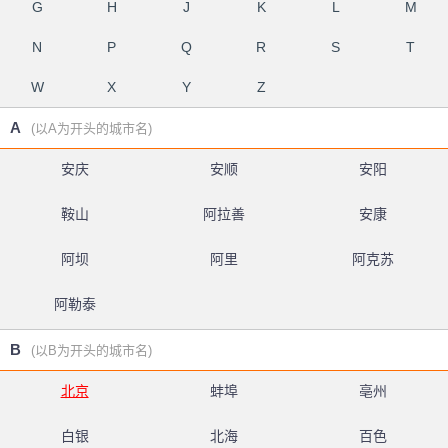
G
H
J
K
L
M
N
P
Q
R
S
T
W
X
Y
Z
A
(以A为开头的城市名)
安庆
安顺
安阳
鞍山
阿拉善
安康
阿坝
阿里
阿克苏
阿勒泰
B
(以B为开头的城市名)
北京
蚌埠
亳州
白银
北海
百色