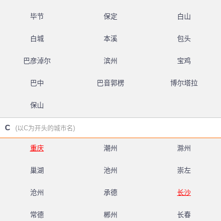
毕节
保定
白山
白城
本溪
包头
巴彦淖尔
滨州
宝鸡
巴中
巴音郭楞
博尔塔拉
保山
C
(以C为开头的城市名)
重庆
潮州
滁州
巢湖
池州
崇左
沧州
承德
长沙
常德
郴州
长春