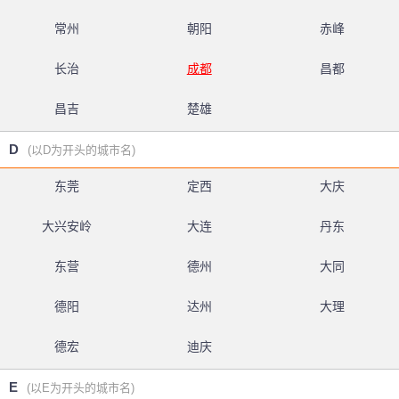
常州
朝阳
赤峰
长治
成都
昌都
昌吉
楚雄
D
(以D为开头的城市名)
东莞
定西
大庆
大兴安岭
大连
丹东
东营
德州
大同
德阳
达州
大理
德宏
迪庆
E
(以E为开头的城市名)