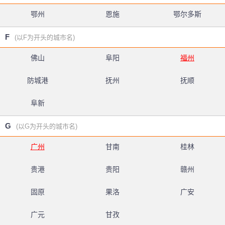
鄂州
恩施
鄂尔多斯
F
(以F为开头的城市名)
佛山
阜阳
福州
防城港
抚州
抚顺
阜新
G
(以G为开头的城市名)
广州
甘南
桂林
贵港
贵阳
赣州
固原
果洛
广安
广元
甘孜