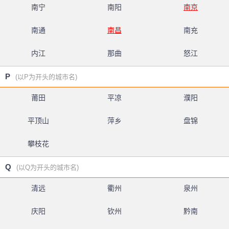
南宁
南阳
南京
南通
南昌
南充
内江
那曲
怒江
P
(以P为开头的城市名)
莆田
平凉
濮阳
平顶山
萍乡
盘锦
攀枝花
Q
(以Q为开头的城市名)
清远
衢州
泉州
庆阳
钦州
黔南