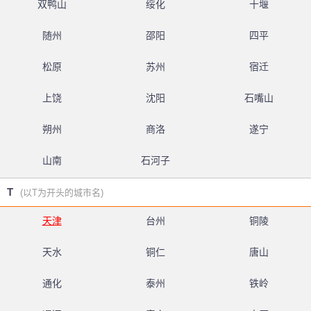
双鸭山
绥化
十堰
随州
邵阳
四平
松原
苏州
宿迁
上饶
沈阳
石嘴山
朔州
商洛
遂宁
山南
石河子
T
(以T为开头的城市名)
天津
台州
铜陵
天水
铜仁
唐山
通化
泰州
铁岭