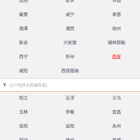
信阳
新乡
许昌
襄樊
咸宁
孝感
湘潭
湘西
徐州
新余
兴安盟
锡林郭勒
西宁
忻州
西安
咸阳
西双版纳
Y
(以Y为开头的城市名)
阳江
云浮
义乌
玉林
伊春
宜昌
岳阳
益阳
永州