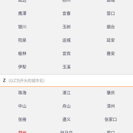
延边
扬州
盐城
鹰潭
宜春
营口
银川
玉树
烟台
阳泉
运城
延安
榆林
宜宾
雅安
伊犁
玉溪
Z
(以Z为开头的城市名)
珠海
湛江
肇庆
中山
舟山
漳州
张掖
遵义
张家口
郑州
驻马店
周口