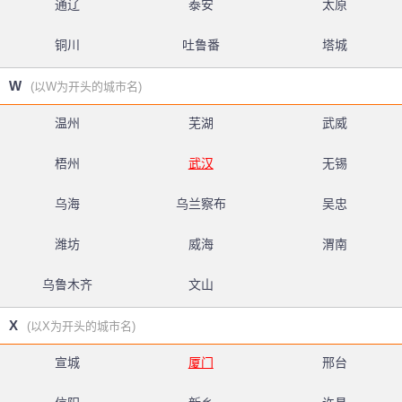
通辽
泰安
太原
铜川
吐鲁番
塔城
W
(以W为开头的城市名)
温州
芜湖
武威
梧州
武汉
无锡
乌海
乌兰察布
吴忠
潍坊
威海
渭南
乌鲁木齐
文山
X
(以X为开头的城市名)
宣城
厦门
邢台