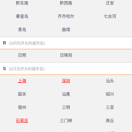
黔东南
黔西南
迁安
秦皇岛
齐齐哈尔
七台河
青岛
曲靖
R
(以R为开头的城市名)
日照
日喀则
S
(以S为开头的城市名)
上海
深圳
汕头
韶关
汕尾
绍兴
宿州
三明
三亚
石家庄
三门峡
商丘