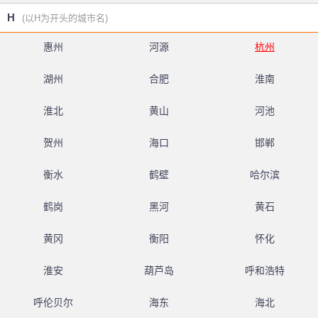
H
(以H为开头的城市名)
惠州
河源
杭州
湖州
合肥
淮南
淮北
黄山
河池
贺州
海口
邯郸
衡水
鹤壁
哈尔滨
鹤岗
黑河
黄石
黄冈
衡阳
怀化
淮安
葫芦岛
呼和浩特
呼伦贝尔
海东
海北