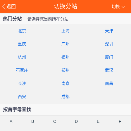
切换分站
返回
切换
热门分站
请选择您当前所在分站
北京
上海
天津
重庆
广州
深圳
杭州
福州
厦门
石家庄
郑州
武汉
长沙
南京
南昌
西安
成都
按首字母查找
A
B
C
D
E
F