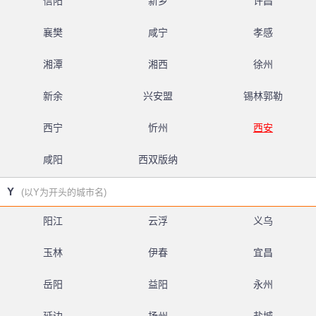
信阳
新乡
许昌
襄樊
咸宁
孝感
湘潭
湘西
徐州
新余
兴安盟
锡林郭勒
西宁
忻州
西安
咸阳
西双版纳
Y
(以Y为开头的城市名)
阳江
云浮
义乌
玉林
伊春
宜昌
岳阳
益阳
永州