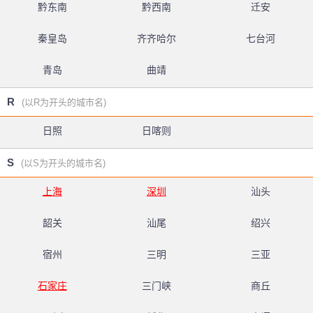
黔东南
黔西南
迁安
秦皇岛
齐齐哈尔
七台河
青岛
曲靖
R
(以R为开头的城市名)
日照
日喀则
S
(以S为开头的城市名)
上海
深圳
汕头
韶关
汕尾
绍兴
宿州
三明
三亚
石家庄
三门峡
商丘