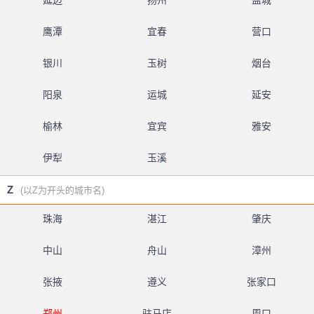
延边
扬州
盐城
鹰潭
宜春
营口
银川
玉树
烟台
阳泉
运城
延安
榆林
宜宾
雅安
伊犁
玉溪
Z
(以Z为开头的城市名)
珠海
湛江
肇庆
中山
舟山
漳州
张掖
遵义
张家口
郑州
驻马店
周口