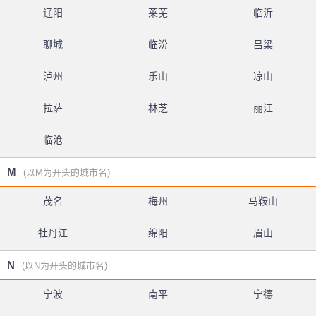
辽阳
莱芜
临沂
聊城
临汾
吕梁
泸州
乐山
凉山
拉萨
林芝
丽江
临沧
M
(以M为开头的城市名)
茂名
梅州
马鞍山
牡丹江
绵阳
眉山
N
(以N为开头的城市名)
宁波
南平
宁德