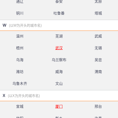
通辽
泰安
太原
铜川
吐鲁番
塔城
W
(以W为开头的城市名)
温州
芜湖
武威
梧州
武汉
无锡
乌海
乌兰察布
吴忠
潍坊
威海
渭南
乌鲁木齐
文山
X
(以X为开头的城市名)
宣城
厦门
邢台