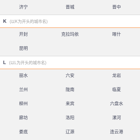
济宁
晋城
晋中
K
(以K为开头的城市名)
开封
克拉玛依
喀什
昆明
L
(以L为开头的城市名)
丽水
六安
龙岩
兰州
陇南
临夏
柳州
来宾
六盘水
廊坊
洛阳
漯河
娄底
辽源
连云港