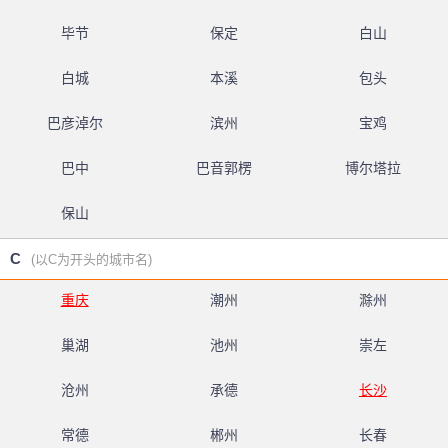
毕节
保定
白山
白城
本溪
包头
巴彦淖尔
滨州
宝鸡
巴中
巴音郭楞
博尔塔拉
保山
C
(以C为开头的城市名)
重庆
潮州
滁州
巢湖
池州
崇左
沧州
承德
长沙
常德
郴州
长春