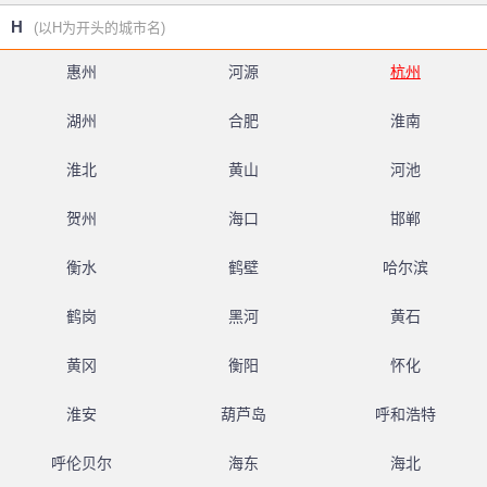
H
(以H为开头的城市名)
惠州
河源
杭州
湖州
合肥
淮南
淮北
黄山
河池
贺州
海口
邯郸
衡水
鹤壁
哈尔滨
鹤岗
黑河
黄石
黄冈
衡阳
怀化
淮安
葫芦岛
呼和浩特
呼伦贝尔
海东
海北