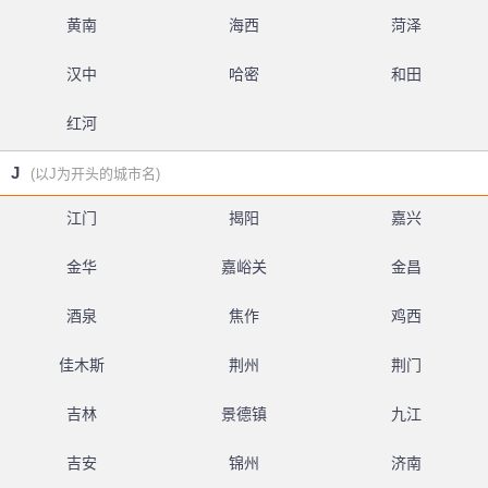
黄南
海西
菏泽
汉中
哈密
和田
红河
J
(以J为开头的城市名)
江门
揭阳
嘉兴
金华
嘉峪关
金昌
酒泉
焦作
鸡西
佳木斯
荆州
荆门
吉林
景德镇
九江
吉安
锦州
济南