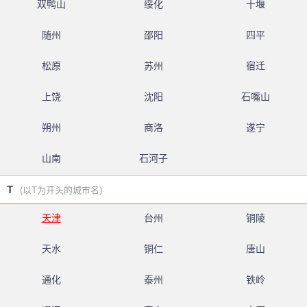
双鸭山
绥化
十堰
随州
邵阳
四平
松原
苏州
宿迁
上饶
沈阳
石嘴山
朔州
商洛
遂宁
山南
石河子
T
(以T为开头的城市名)
天津
台州
铜陵
天水
铜仁
唐山
通化
泰州
铁岭