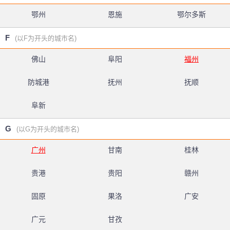
鄂州
恩施
鄂尔多斯
F
(以F为开头的城市名)
佛山
阜阳
福州
防城港
抚州
抚顺
阜新
G
(以G为开头的城市名)
广州
甘南
桂林
贵港
贵阳
赣州
固原
果洛
广安
广元
甘孜