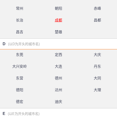
常州
朝阳
赤峰
长治
成都
昌都
昌吉
楚雄
D
(以D为开头的城市名)
东莞
定西
大庆
大兴安岭
大连
丹东
东营
德州
大同
德阳
达州
大理
德宏
迪庆
E
(以E为开头的城市名)