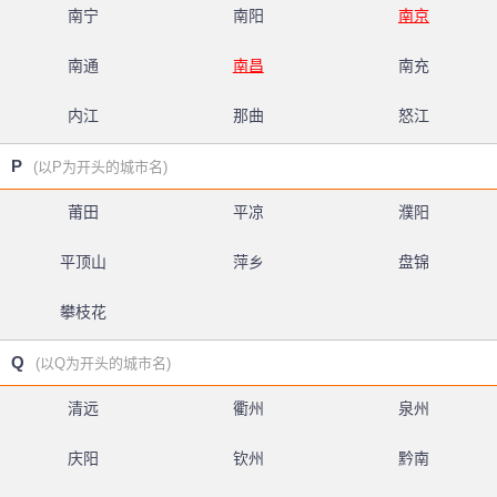
南宁
南阳
南京
南通
南昌
南充
内江
那曲
怒江
P
(以P为开头的城市名)
莆田
平凉
濮阳
平顶山
萍乡
盘锦
攀枝花
Q
(以Q为开头的城市名)
清远
衢州
泉州
庆阳
钦州
黔南