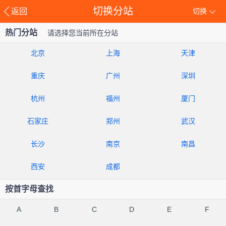
切换分站
返回
切换
热门分站
请选择您当前所在分站
北京
上海
天津
重庆
广州
深圳
杭州
福州
厦门
石家庄
郑州
武汉
长沙
南京
南昌
西安
成都
按首字母查找
A
B
C
D
E
F