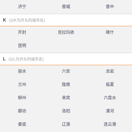
济宁
晋城
晋中
K
(以K为开头的城市名)
开封
克拉玛依
喀什
昆明
L
(以L为开头的城市名)
丽水
六安
龙岩
兰州
陇南
临夏
柳州
来宾
六盘水
廊坊
洛阳
漯河
娄底
辽源
连云港