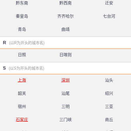
黔东南
黔西南
迁安
秦皇岛
齐齐哈尔
七台河
青岛
曲靖
R
(以R为开头的城市名)
日照
日喀则
S
(以S为开头的城市名)
上海
深圳
汕头
韶关
汕尾
绍兴
宿州
三明
三亚
石家庄
三门峡
商丘