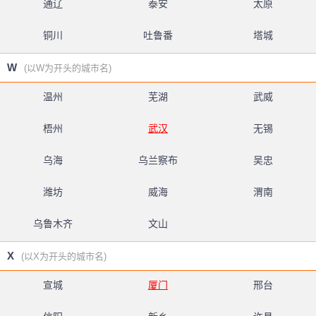
通辽
泰安
太原
铜川
吐鲁番
塔城
W
(以W为开头的城市名)
温州
芜湖
武威
梧州
武汉
无锡
乌海
乌兰察布
吴忠
潍坊
威海
渭南
乌鲁木齐
文山
X
(以X为开头的城市名)
宣城
厦门
邢台