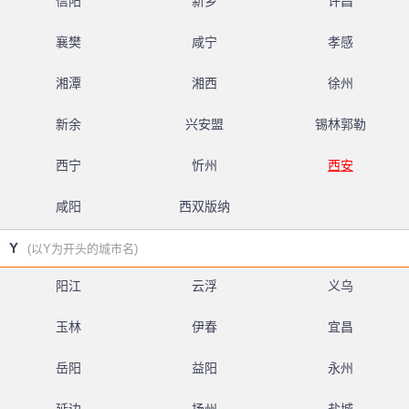
信阳
新乡
许昌
襄樊
咸宁
孝感
湘潭
湘西
徐州
新余
兴安盟
锡林郭勒
西宁
忻州
西安
咸阳
西双版纳
Y
(以Y为开头的城市名)
阳江
云浮
义乌
玉林
伊春
宜昌
岳阳
益阳
永州