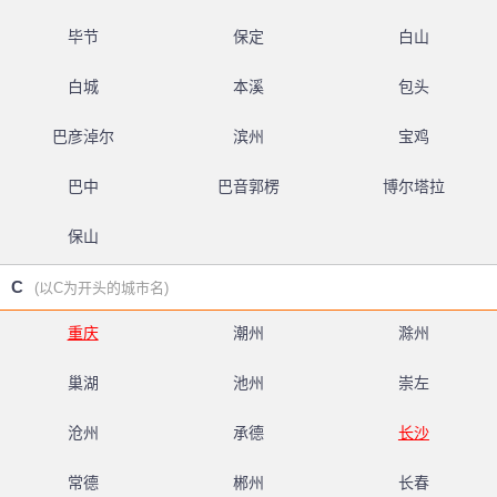
毕节
保定
白山
白城
本溪
包头
巴彦淖尔
滨州
宝鸡
巴中
巴音郭楞
博尔塔拉
保山
C
(以C为开头的城市名)
重庆
潮州
滁州
巢湖
池州
崇左
沧州
承德
长沙
常德
郴州
长春