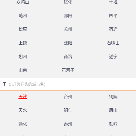
双鸭山
绥化
十堰
随州
邵阳
四平
松原
苏州
宿迁
上饶
沈阳
石嘴山
朔州
商洛
遂宁
山南
石河子
T
(以T为开头的城市名)
天津
台州
铜陵
天水
铜仁
唐山
通化
泰州
铁岭