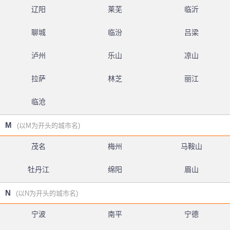
辽阳
莱芜
临沂
聊城
临汾
吕梁
泸州
乐山
凉山
拉萨
林芝
丽江
临沧
M
(以M为开头的城市名)
茂名
梅州
马鞍山
牡丹江
绵阳
眉山
N
(以N为开头的城市名)
宁波
南平
宁德