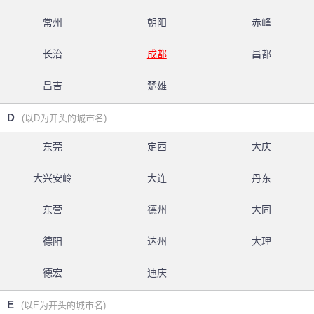
常州
朝阳
赤峰
长治
成都
昌都
昌吉
楚雄
D
(以D为开头的城市名)
东莞
定西
大庆
大兴安岭
大连
丹东
东营
德州
大同
德阳
达州
大理
德宏
迪庆
E
(以E为开头的城市名)