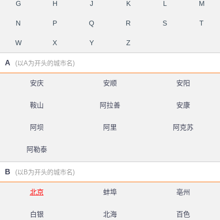
G
H
J
K
L
M
N
P
Q
R
S
T
W
X
Y
Z
A
(以A为开头的城市名)
安庆
安顺
安阳
鞍山
阿拉善
安康
阿坝
阿里
阿克苏
阿勒泰
B
(以B为开头的城市名)
北京
蚌埠
亳州
白银
北海
百色