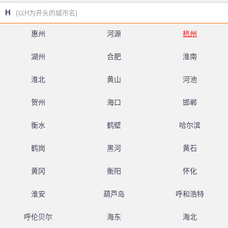
H
(以H为开头的城市名)
惠州
河源
杭州
湖州
合肥
淮南
淮北
黄山
河池
贺州
海口
邯郸
衡水
鹤壁
哈尔滨
鹤岗
黑河
黄石
黄冈
衡阳
怀化
淮安
葫芦岛
呼和浩特
呼伦贝尔
海东
海北