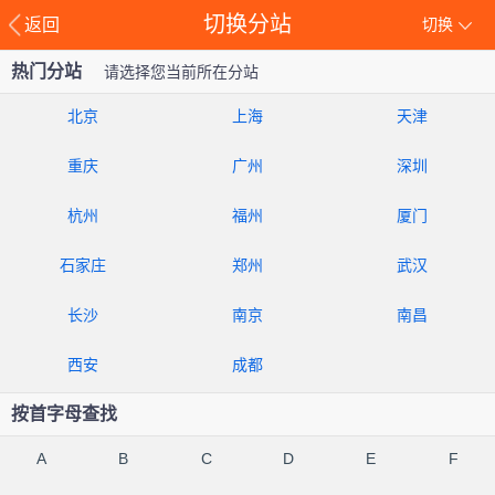
切换分站
返回
切换
热门分站
请选择您当前所在分站
北京
上海
天津
重庆
广州
深圳
杭州
福州
厦门
石家庄
郑州
武汉
长沙
南京
南昌
西安
成都
按首字母查找
A
B
C
D
E
F