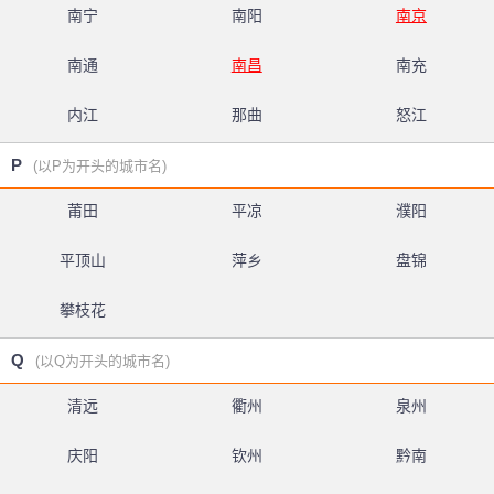
南宁
南阳
南京
南通
南昌
南充
内江
那曲
怒江
P
(以P为开头的城市名)
莆田
平凉
濮阳
平顶山
萍乡
盘锦
攀枝花
Q
(以Q为开头的城市名)
清远
衢州
泉州
庆阳
钦州
黔南