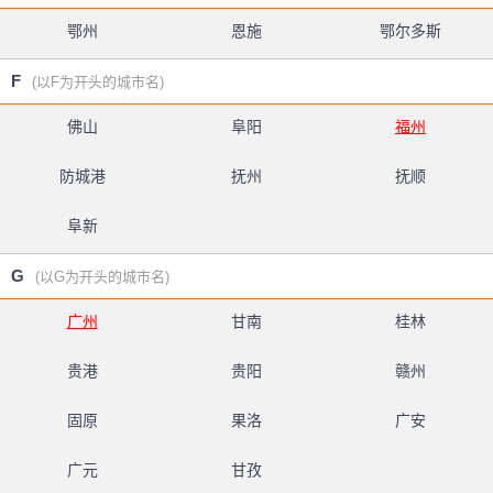
鄂州
恩施
鄂尔多斯
F
(以F为开头的城市名)
佛山
阜阳
福州
防城港
抚州
抚顺
阜新
G
(以G为开头的城市名)
广州
甘南
桂林
贵港
贵阳
赣州
固原
果洛
广安
广元
甘孜