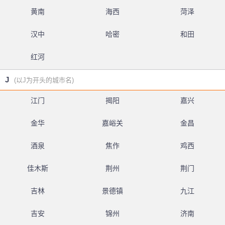
黄南
海西
菏泽
汉中
哈密
和田
红河
J
(以J为开头的城市名)
江门
揭阳
嘉兴
金华
嘉峪关
金昌
酒泉
焦作
鸡西
佳木斯
荆州
荆门
吉林
景德镇
九江
吉安
锦州
济南