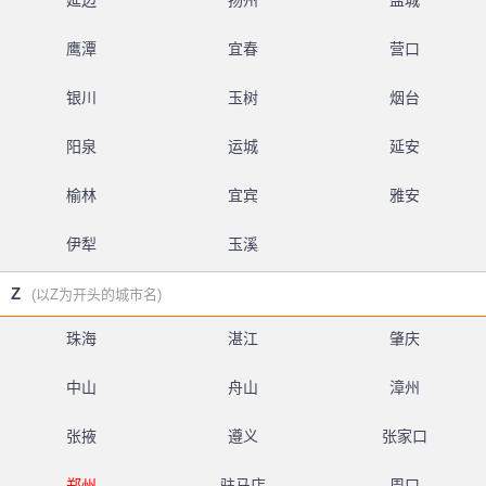
延边
扬州
盐城
鹰潭
宜春
营口
银川
玉树
烟台
阳泉
运城
延安
榆林
宜宾
雅安
伊犁
玉溪
Z
(以Z为开头的城市名)
珠海
湛江
肇庆
中山
舟山
漳州
张掖
遵义
张家口
郑州
驻马店
周口