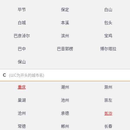
毕节
保定
白山
白城
本溪
包头
巴彦淖尔
滨州
宝鸡
巴中
巴音郭楞
博尔塔拉
保山
C
(以C为开头的城市名)
重庆
潮州
滁州
巢湖
池州
崇左
沧州
承德
长沙
常德
郴州
长春