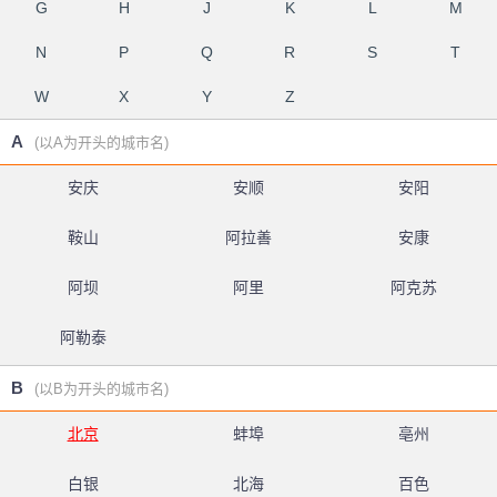
G
H
J
K
L
M
N
P
Q
R
S
T
W
X
Y
Z
A
(以A为开头的城市名)
安庆
安顺
安阳
鞍山
阿拉善
安康
阿坝
阿里
阿克苏
阿勒泰
B
(以B为开头的城市名)
北京
蚌埠
亳州
白银
北海
百色