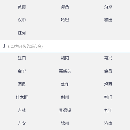
黄南
海西
菏泽
汉中
哈密
和田
红河
J
(以J为开头的城市名)
江门
揭阳
嘉兴
金华
嘉峪关
金昌
酒泉
焦作
鸡西
佳木斯
荆州
荆门
吉林
景德镇
九江
吉安
锦州
济南