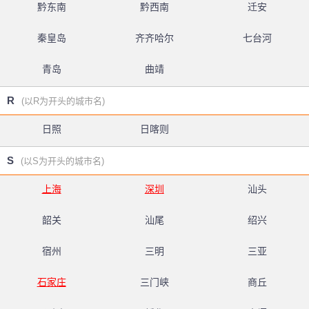
黔东南
黔西南
迁安
秦皇岛
齐齐哈尔
七台河
青岛
曲靖
R
(以R为开头的城市名)
日照
日喀则
S
(以S为开头的城市名)
上海
深圳
汕头
韶关
汕尾
绍兴
宿州
三明
三亚
石家庄
三门峡
商丘