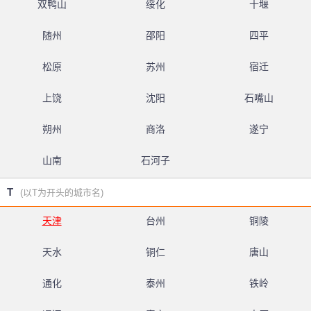
双鸭山
绥化
十堰
随州
邵阳
四平
松原
苏州
宿迁
上饶
沈阳
石嘴山
朔州
商洛
遂宁
山南
石河子
T
(以T为开头的城市名)
天津
台州
铜陵
天水
铜仁
唐山
通化
泰州
铁岭