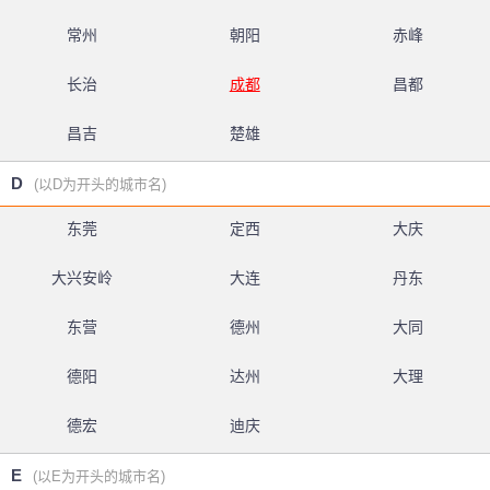
常州
朝阳
赤峰
长治
成都
昌都
昌吉
楚雄
D
(以D为开头的城市名)
东莞
定西
大庆
大兴安岭
大连
丹东
东营
德州
大同
德阳
达州
大理
德宏
迪庆
E
(以E为开头的城市名)