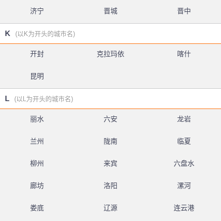
济宁
晋城
晋中
K
(以K为开头的城市名)
开封
克拉玛依
喀什
昆明
L
(以L为开头的城市名)
丽水
六安
龙岩
兰州
陇南
临夏
柳州
来宾
六盘水
廊坊
洛阳
漯河
娄底
辽源
连云港