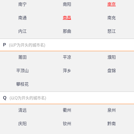
南宁
南阳
南京
南通
南昌
南充
内江
那曲
怒江
P
(以P为开头的城市名)
莆田
平凉
濮阳
平顶山
萍乡
盘锦
攀枝花
Q
(以Q为开头的城市名)
清远
衢州
泉州
庆阳
钦州
黔南