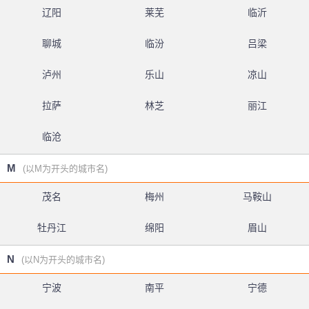
辽阳
莱芜
临沂
聊城
临汾
吕梁
泸州
乐山
凉山
拉萨
林芝
丽江
临沧
M
(以M为开头的城市名)
茂名
梅州
马鞍山
牡丹江
绵阳
眉山
N
(以N为开头的城市名)
宁波
南平
宁德