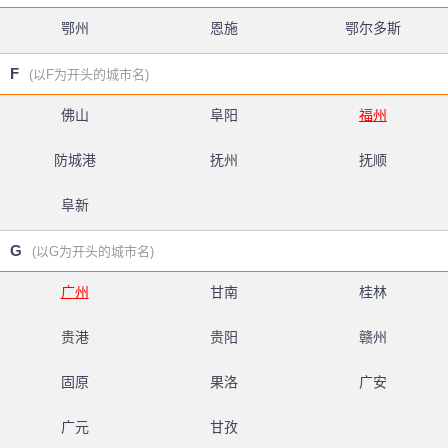
鄂州
恩施
鄂尔多斯
F
(以F为开头的城市名)
佛山
阜阳
福州
防城港
抚州
抚顺
阜新
G
(以G为开头的城市名)
广州
甘南
桂林
贵港
贵阳
赣州
固原
果洛
广安
广元
甘孜