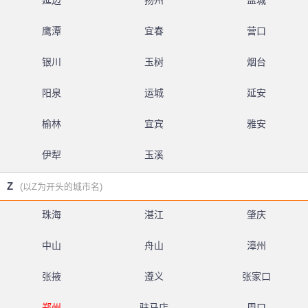
延边
扬州
盐城
鹰潭
宜春
营口
银川
玉树
烟台
阳泉
运城
延安
榆林
宜宾
雅安
伊犁
玉溪
Z
(以Z为开头的城市名)
珠海
湛江
肇庆
中山
舟山
漳州
张掖
遵义
张家口
郑州
驻马店
周口