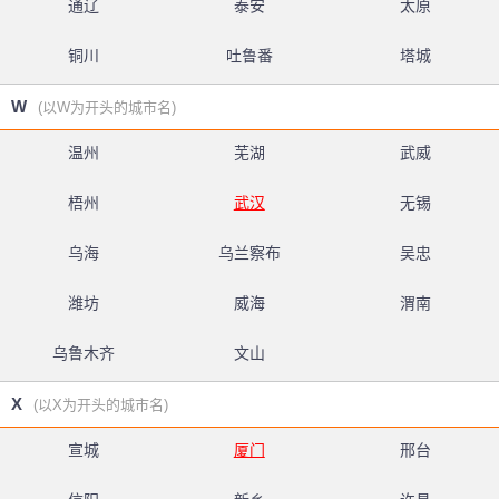
通辽
泰安
太原
铜川
吐鲁番
塔城
W
(以W为开头的城市名)
温州
芜湖
武威
梧州
武汉
无锡
乌海
乌兰察布
吴忠
潍坊
威海
渭南
乌鲁木齐
文山
X
(以X为开头的城市名)
宣城
厦门
邢台