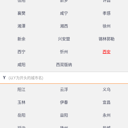
信阳
新乡
许昌
襄樊
咸宁
孝感
湘潭
湘西
徐州
新余
兴安盟
锡林郭勒
西宁
忻州
西安
咸阳
西双版纳
Y
(以Y为开头的城市名)
阳江
云浮
义乌
玉林
伊春
宜昌
岳阳
益阳
永州