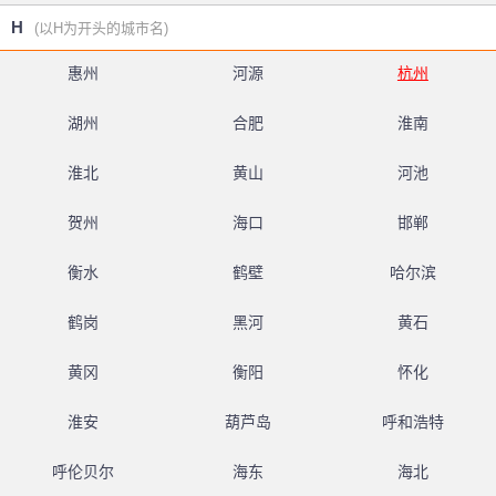
H
(以H为开头的城市名)
惠州
河源
杭州
湖州
合肥
淮南
淮北
黄山
河池
贺州
海口
邯郸
衡水
鹤壁
哈尔滨
鹤岗
黑河
黄石
黄冈
衡阳
怀化
淮安
葫芦岛
呼和浩特
呼伦贝尔
海东
海北