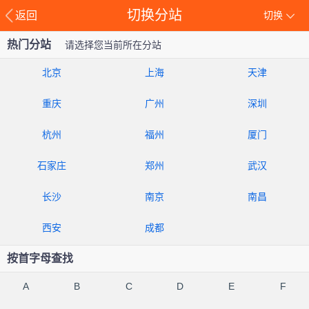
切换分站
返回
切换
热门分站
请选择您当前所在分站
北京
上海
天津
重庆
广州
深圳
杭州
福州
厦门
石家庄
郑州
武汉
长沙
南京
南昌
西安
成都
按首字母查找
A
B
C
D
E
F